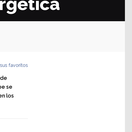
ergética
sus favoritos
 de
be se
en los