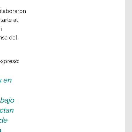
 elaboraron
arle al
n
nsa del
expresó:
s en
bajo
ctan
de
a