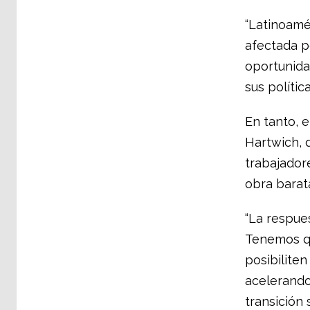
“Latinoamé
afectada p
oportunida
sus polític
En tanto, e
Hartwich, 
trabajador
obra barat
“La respues
Tenemos qu
posibiliten
acelerando
transición s