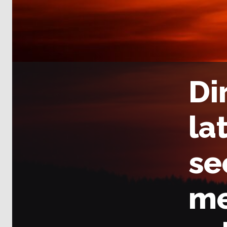
Di
la
se
me