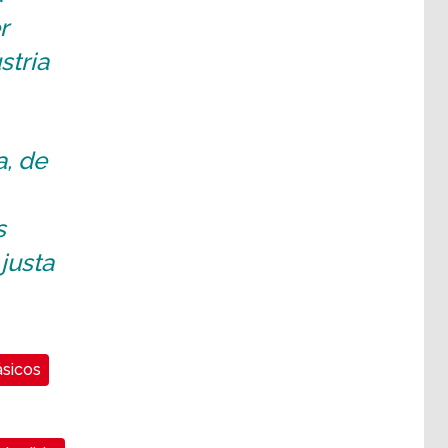
r
stria
a, de
s
justa
sicos