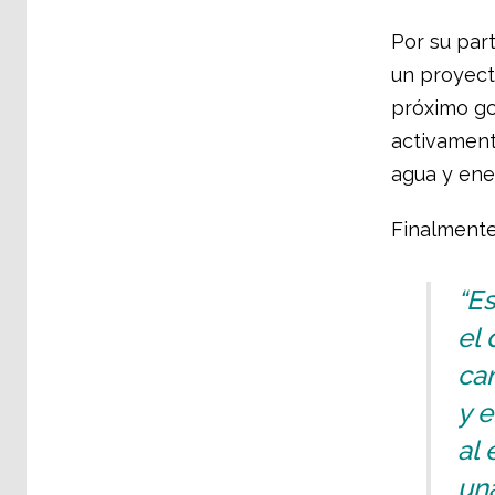
Por su part
un proyecto
próximo gob
activament
agua y ener
Finalmente,
“Es
el 
ca
y e
al
una