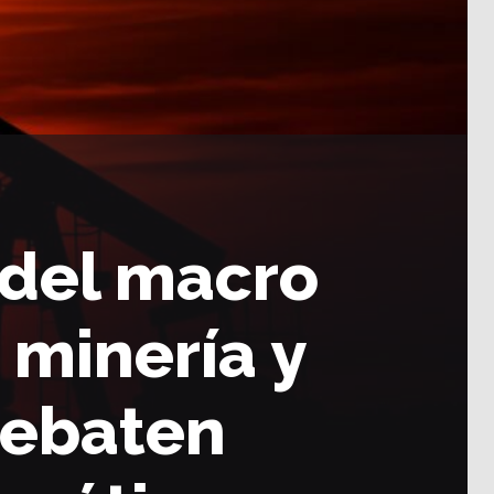
 del macro
 minería y
debaten