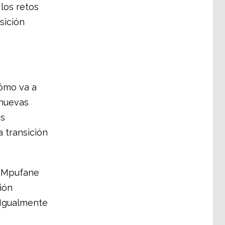
los retos
sición
ómo va a
 nuevas
os
 transición
n Mpufane
ión
 Igualmente