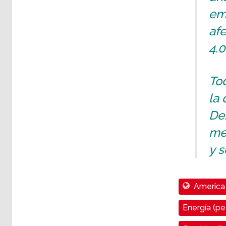
emp
afe
4.0
Tod
la 
Deb
mes
y s
Ameríca 
Energía (pet