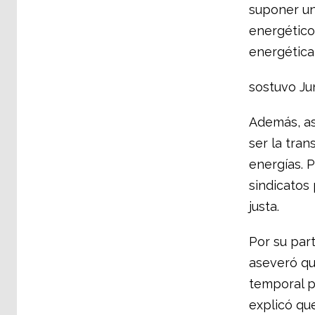
suponer un
energético
energética 
sostuvo Ju
Además, as
ser la tran
energías. P
sindicatos
justa.
Por su par
aseveró qu
temporal p
explicó que