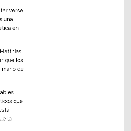
itar verse
s una
ética en
 Matthias
r que los
r mano de
ables.
ticos que
está
ue la