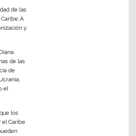
idad de las
 Caribe. A
ización y
 Diana
mas de las
cia de
Ucrania.
 el
que los
 el Caribe
 pueden