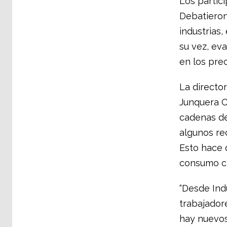
Los partici
Debatieron 
industrias,
su vez, ev
en los prec
La directo
Junquera C
cadenas de
algunos re
Esto hace 
consumo c
“Desde Ind
trabajadore
hay nuevos