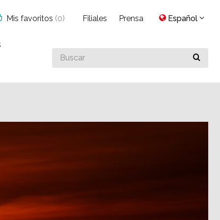
Mis favoritos
(
0
)
Filiales
Prensa
Español
s
Buscar
algo