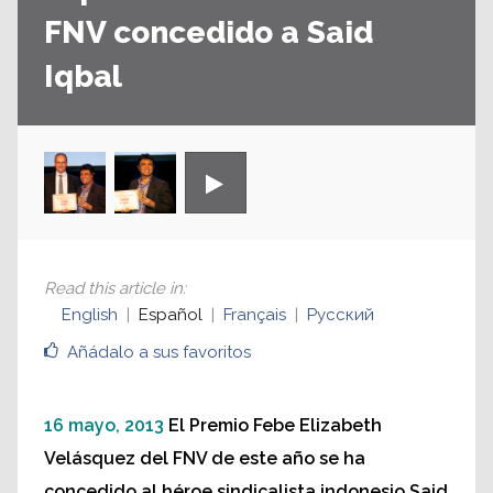
FNV concedido a Said
Iqbal
Read this article in
:
English
Español
Français
Русский
Añádalo a sus favoritos
16 mayo, 2013
El Premio Febe Elizabeth
Velásquez del FNV de este año se ha
concedido al héroe sindicalista indonesio Said