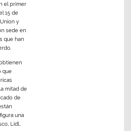
n el primer
l 15 de
 Union y
on sede en
as que han
erdo.
 obtienen
o que
ricas
 la mitad de
rcado de
están
figura una
o, Lidl,