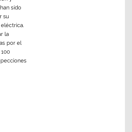
han sido
r su
eléctrica.
r la
as por el
 100
nspecciones