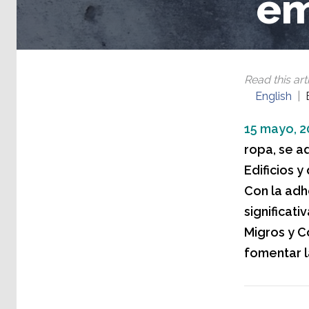
em
Read this arti
English
15 mayo, 2
ropa, se a
Edificios 
Con la adh
significat
Migros y 
fomentar l