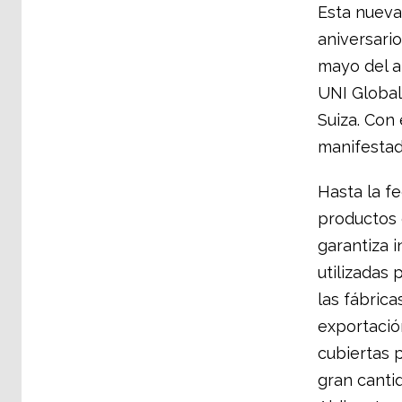
Esta nueva 
aniversari
mayo del a
UNI Global
Suiza. Con 
manifestad
Hasta la f
productos 
garantiza 
utilizadas 
las fábric
exportació
cubiertas p
gran canti