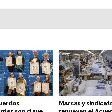
uerdos
Marcas y sindicat
antes son clave
renuevan el Acue