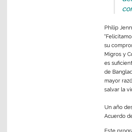
co
Philip Jenn
"Felicitam
su comprom
Migros y C
es suficien
de Banglad
mayor razó
salvar la v
Un año des
Acuerdo d
Este progr