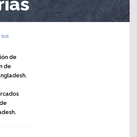
rias
 sus
ción de
n de
angladesh.
ercados
 de
adesh.