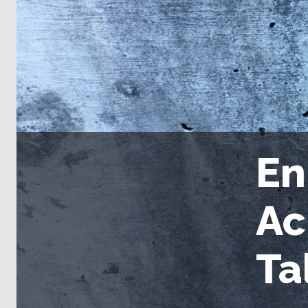
En
Ac
Ta