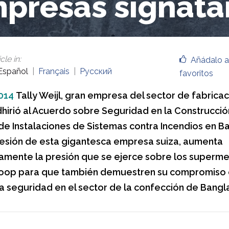
presas signata
cle in
:
Añádalo a
Español
Français
Русский
favoritos
014
Tally Weijl, gran empresa del sector de fabrica
dhirió al Acuerdo sobre Seguridad en la Construcció
y de Instalaciones de Sistemas contra Incendios en B
esión de esta gigantesca empresa suiza, aumenta
ivamente la presión que se ejerce sobre los superm
Coop para que también demuestren su compromiso
a seguridad en el sector de la confección de Bangl