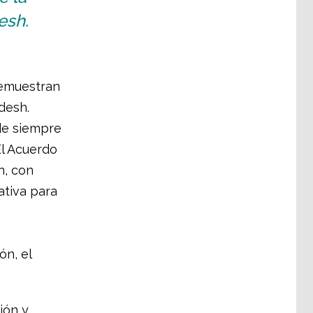
esh.
demuestran
desh.
de siempre
El Acuerdo
n, con
ativa para
ón, el
ión y