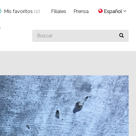
Mis favoritos
(
0
)
Filiales
Prensa
Español
s
Buscar
algo