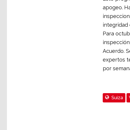
apogeo. Ha
inspeccion
integridad 
Para octub
inspección
Acuerdo. S
expertos t
por seman
Suiza