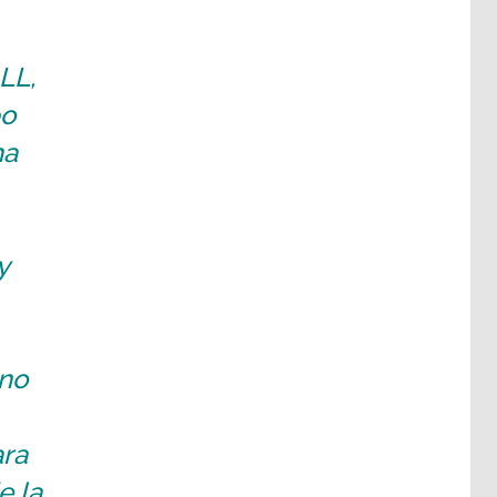
LL,
po
ha
y
 no
ara
e la