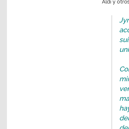
Aldi y otros
Jyr
aco
sui
un
Con
min
ve
ma
ha
deb
de