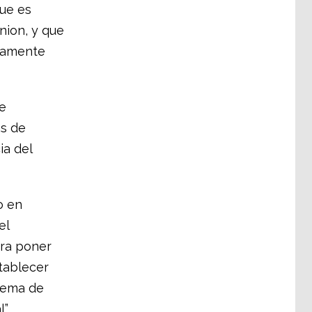
ue es
nion, y que
adamente
e
ás de
ia del
o en
el
ara poner
stablecer
stema de
”.