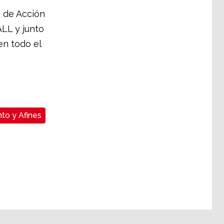
s de Acción
ALL y junto
en todo el
to y Afines