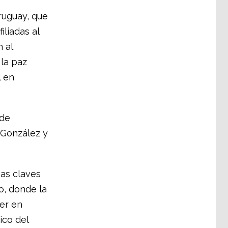
ruguay, que
iliadas al
 al
la paz
l en
 de
 González y
as claves
o, donde la
er en
ico del