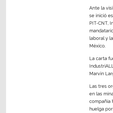
Ante la vi
se inició e
PIT-CNT, I
mandatario
laboral y l
México.
La carta f
IndustriAL
Marvin Lar
Las tres o
en las min
compañía 
huelga por