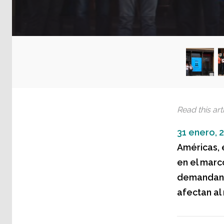
Read this arti
31 enero, 
Américas, 
en el marco
demandando
afectan al