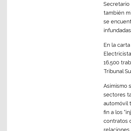
Secretario
también mi
se encuent
infundadas”
En la cart
Electricis
16.500 tra
Tribunal Su
Asimismo s
sectores ta
automóvil 
fin a los “
contratos d
relaciones 