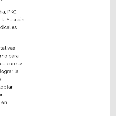
ia, PKC,
e la Sección
dical es
tativas
rno para
que con sus
lograr la
o
doptar
un
 en