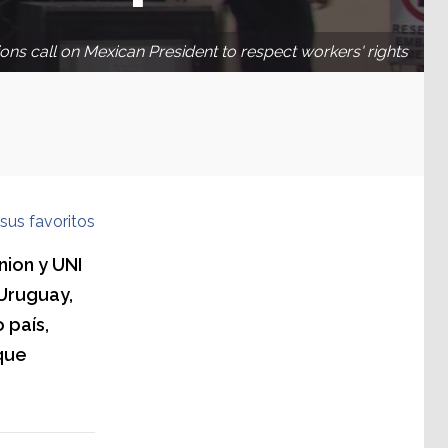
ons call on Mexican President to respect workers' rights
sus favoritos
nion y UNI
Uruguay,
 país,
que