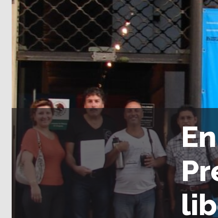
En
Pr
li