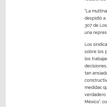
“La multin
despidió a 
307 de Los
una represal
Los sindic
sobre los 
los trabaj
decisiones,
tan ansiada
constructiv
medidas qu
verdadero 
México”, co