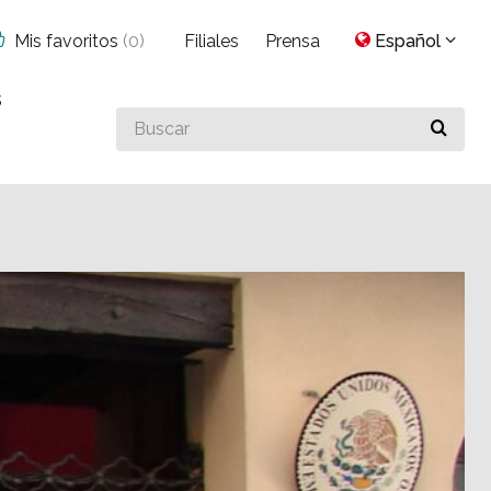
Mis favoritos
(
0
)
Filiales
Prensa
Español
s
Buscar
algo