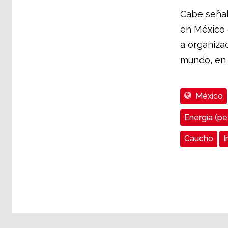
Cabe señal
en México q
a organiza
mundo, en 
México
Energía (pet
Caucho
I