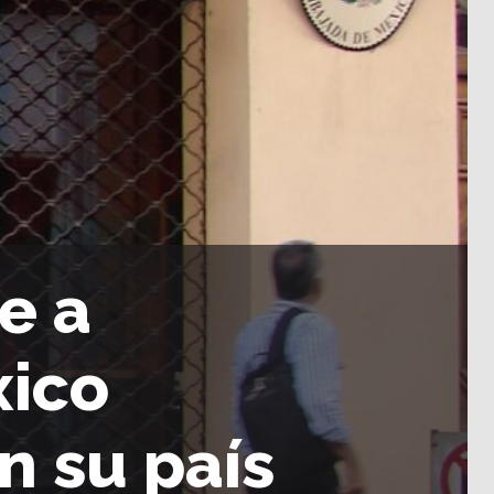
e a
xico
en su país