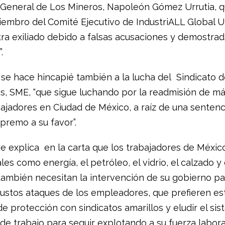
 General de Los Mineros, Napoleón Gómez Urrutia, q
embro del Comité Ejecutivo de IndustriALL Global U
ra exiliado debido a falsas acusaciones y demostr
.
a se hace hincapié también a la lucha del Sindicato d
tas, SME, “que sigue luchando por la readmisión de m
bajadores en Ciudad de México, a raíz de una sentenc
premo a su favor”.
e explica en la carta que los trabajadores de Méxic
les como energía, el petróleo, el vidrio, el calzado y 
también necesitan la intervención de su gobierno p
injustos ataques de los empleadores, que prefieren e
e protección con sindicatos amarillos y eludir el si
de trabajo para seguir explotando a su fuerza laboral