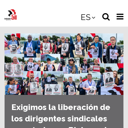
Jump
to
Select
Sea
ES
main
content
langua
the
(
(mobile
site
(mo
Exigimos la liberación de
los dirigentes sindicales