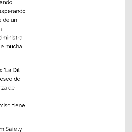
cando
 esperando
e de un
n
dministra
de mucha
 “La Oil
deseo de
rza de
miso tiene
um Safety