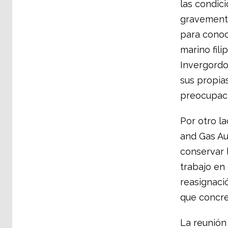
las condici
gravemente
para conoc
marino fil
Invergordo
sus propia
preocupaci
Por otro la
and Gas Au
conservar 
trabajo en 
reasignaci
que concre
La reunión