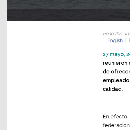
Read this arti
English
27 mayo, 2
reunieron 
de ofrecer 
empleadore
calidad.
En efecto, 
federacion