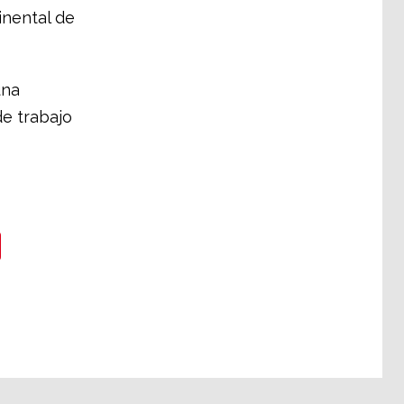
inental de
una
de trabajo