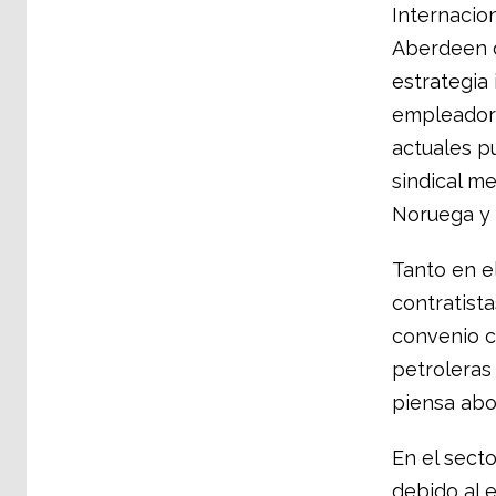
Internacion
Aberdeen de
estrategia 
empleadore
actuales p
sindical m
Noruega y 
Tanto en e
contratist
convenio c
petroleras 
piensa abo
En el sect
debido al 