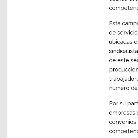
competenci
Esta campa
de servici
ubicadas e
sindicalis
de este se
producción
trabajador
número de 
Por su part
empresas s
convenios l
competenci