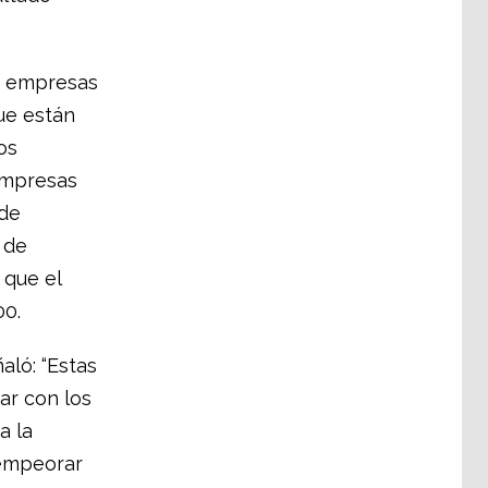
as empresas
ue están
os
empresas
 de
 de
 que el
00.
aló: “Estas
ar con los
a la
 empeorar