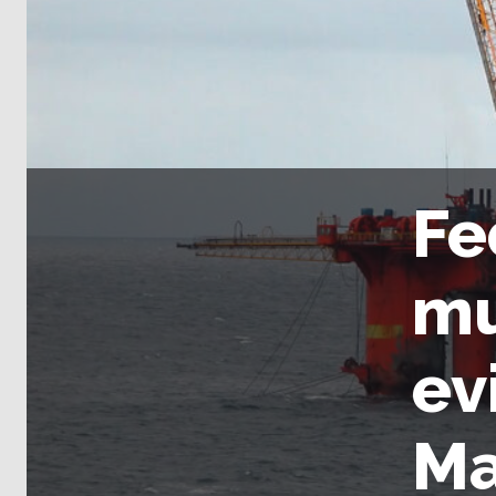
Fe
mu
ev
Ma