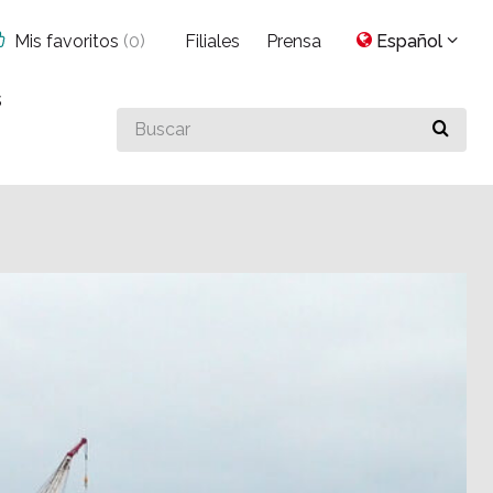
Mis favoritos
(
0
)
Filiales
Prensa
Español
s
Buscar
algo