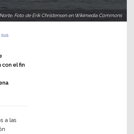
l Norte. Foto de Erik Christensen en Wikimedia Commons
 sus
e
con el fin
uena
s a las
ón