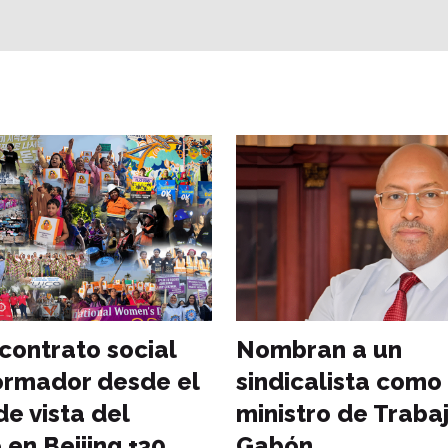
 contrato social
Nombran a un
ormador desde el
sindicalista como
de vista del
ministro de Traba
 en Beijing +30
Gabón