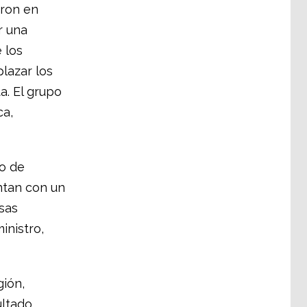
eron en
r una
 los
lazar los
a. El grupo
ca,
o de
ntan con un
sas
inistro,
gión,
ultado