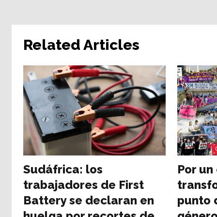
Related Articles
Sudáfrica: los
Por un
trabajadores de First
transf
Battery se declaran en
punto 
huelga por recortes de
género