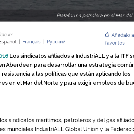
Plataforma petrolera en el Mar de
cle in
:
Añádalo a
Español
Français
Русский
favoritos
016
Los sindicatos afiliados a IndustriALL y a la ITF s
en Aberdeen para desarrollar una estrategia común 
resistencia a las políticas que están aplicando los
s en el Mar del Norte y para exigir empleos de b
los sindicatos marítimos, petroleros y del gas afiliado
es mundiales IndustriALL Global Union y la Federaci