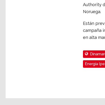
Authority 
Noruega.
Están prev
campaña ind
en alta mar
Dinamar
Energía (pet