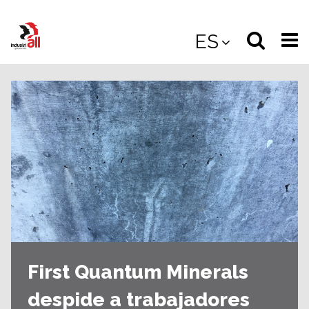
Jump
to
Select
Sea
ES
main
content
langua
the
(
(mobile
site
(mo
First Quantum Minerals
despide a trabajadores