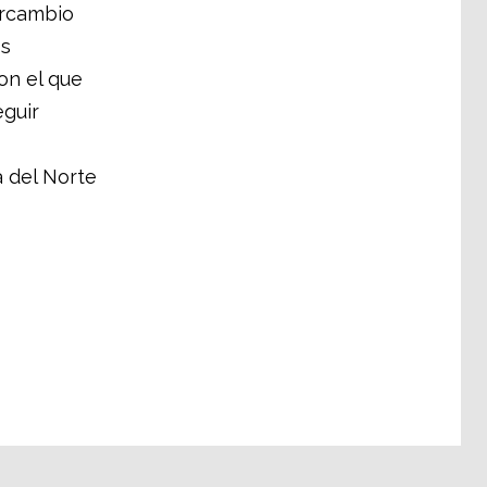
ercambio
os
on el que
guir
a del Norte