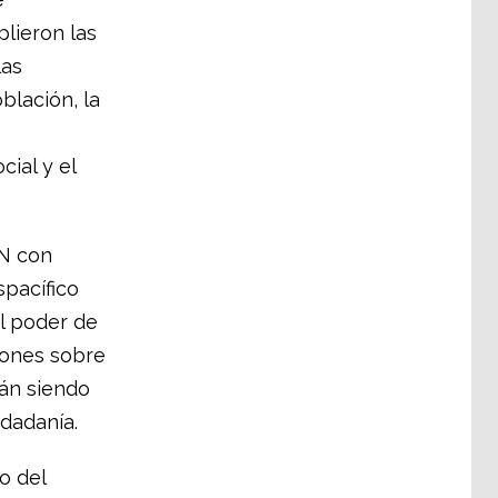
lieron las
las
blación, la
ial y el
AN con
pacífico
l poder de
iones sobre
tán siendo
dadanía.
o del