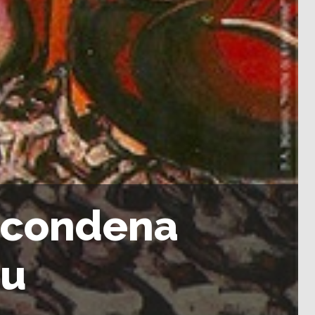
l condena
su