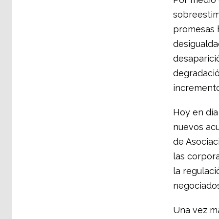
sobreestim
promesas h
desigualda
desaparició
degradació
incremento 
Hoy en día
nuevos acu
de Asociac
las corpor
la regulac
negociados
Una vez má