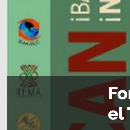
Fo
el