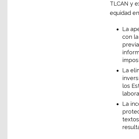
TLCAN y ex
equidad en
La ape
con la
previa
inform
imposi
La eli
invers
los Es
labora
La inc
protec
textos
result