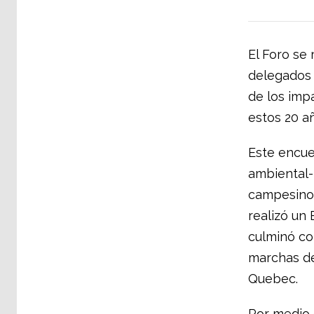
El Foro se
delegados 
de los imp
estos 20 a
Este encuen
ambiental-
campesinos 
realizó un 
culminó co
marchas de
Quebec.
Por medio 