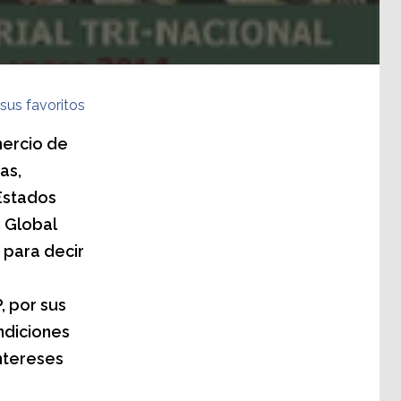
sus favoritos
mercio de
as,
Estados
i Global
 para decir
, por sus
ndiciones
intereses