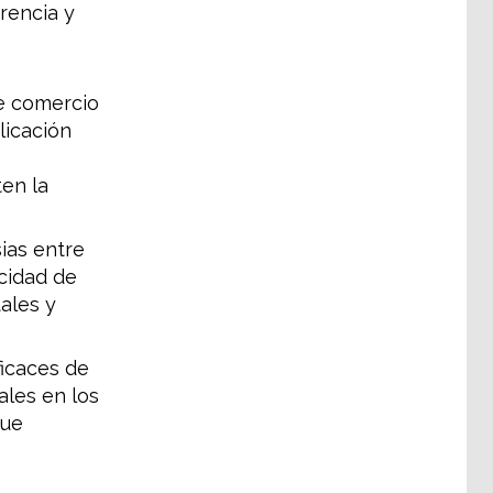
rencia y
e comercio
licación
ten la
ias entre
acidad de
ales y
icaces de
les en los
que