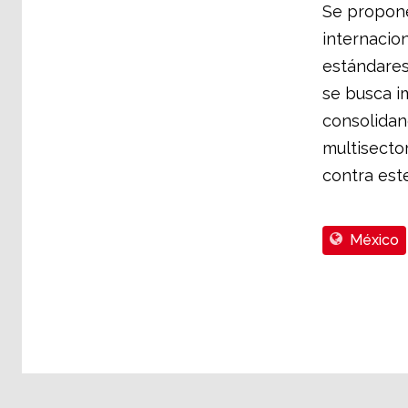
Se propone
internacion
estándares
se busca i
consolidan
multisector
contra est
México