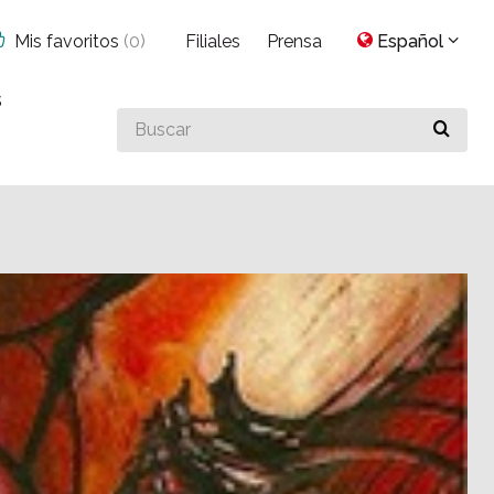
Mis favoritos
(
0
)
Filiales
Prensa
Español
s
Buscar
algo