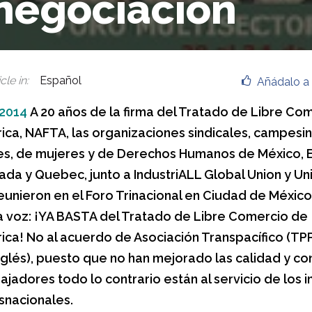
negociación
cle in
:
Español
Añádalo a 
 2014
A 20 años de la firma del Tratado de Libre Co
ca, NAFTA, las organizaciones sindicales, campesin
es, de mujeres y de Derechos Humanos de México, 
ada y Quebec, junto a IndustriALL Global Union y Un
reunieron en el Foro Trinacional en Ciudad de México
a voz: ¡YA BASTA del Tratado de Libre Comercio de
ca! No al acuerdo de Asociación Transpacífico (TPP
inglés), puesto que no han mejorado las calidad y co
ajadores todo lo contrario están al servicio de los 
nsnacionales.