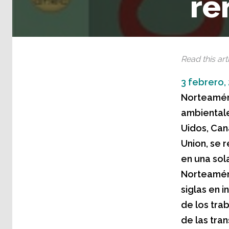
re
Read this arti
3 febrero,
Norteaméri
ambiental
Uidos, Can
Union, se 
en una sol
Norteaméri
siglas en 
de los trab
de las tra