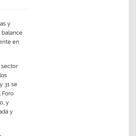
as y
n balance
mente en
 sector
 los
y 31 se
l Foro
o, y
adá y
e