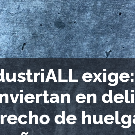
dustriALL exige:
nviertan en deli
recho de huelg