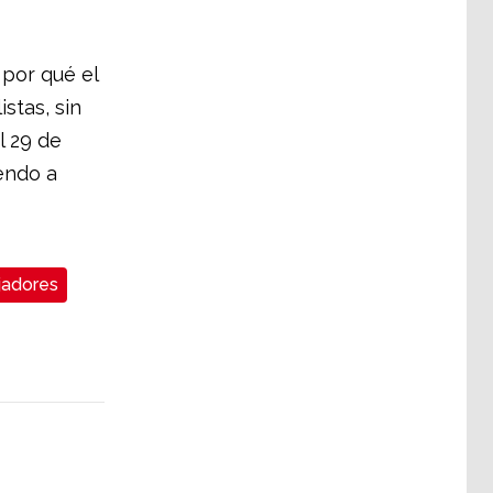
por qué el
stas, sin
l 29 de
endo a
jadores