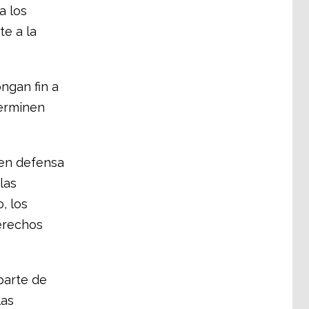
a los
te a la
ngan fin a
terminen
 en defensa
las
, los
derechos
parte de
las