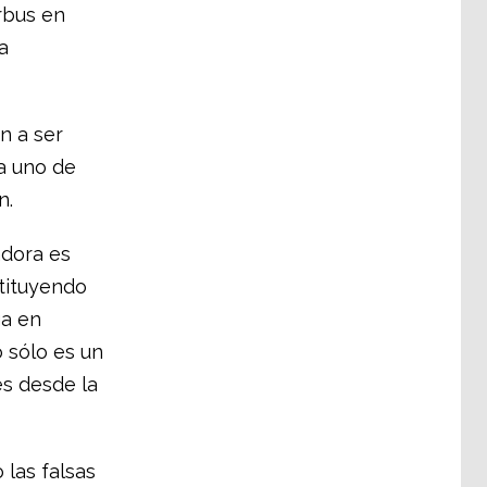
irbus en
a
n a ser
a uno de
n.
adora es
tituyendo
ga en
o sólo es un
es desde la
 las falsas