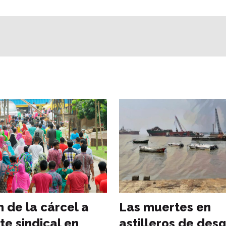
n de la cárcel a
Las muertes en
te sindical en
astilleros de des