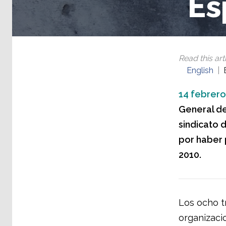
Es
Read this arti
English
14 febrero
General de
sindicato 
por haber 
2010.
Los ocho t
organizaci