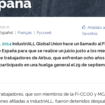
paña
cle in
:
Añádalo a
Español
Français
Русский
favoritos
, 2014
IndustriALL Global Union hace un llamado al F
 España para que se realice un juicio justo a los mi
de trabajadores de Airbus, que enfrentan ocho años
participado en una huelga general el 29 de septie
rabajadores, que son miembros de la FI-CC.OO y M
ones afiliadas a IndustriALL, fueron detenidos despu