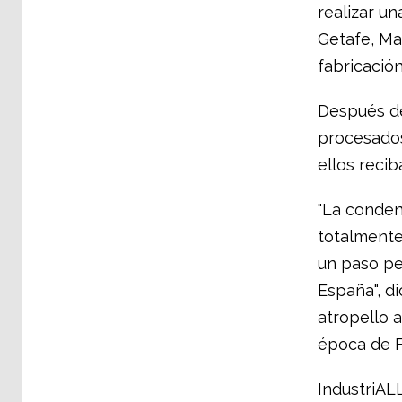
realizar un
Getafe, Ma
fabricació
Después de 
procesados
ellos reci
"La conden
totalmente
un paso pe
España", di
atropello 
época de F
IndustriALL