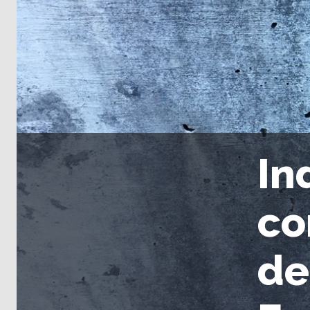
In
co
de