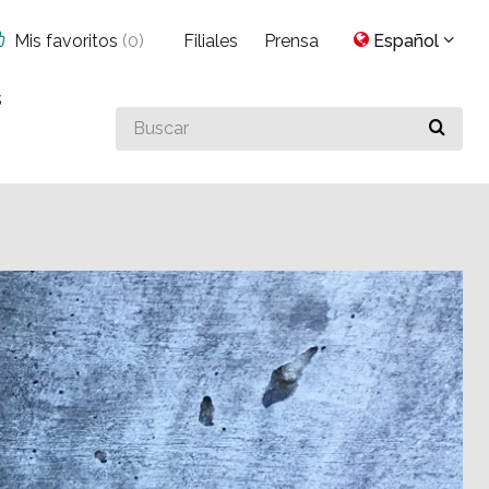
Mis favoritos
(
0
)
Filiales
Prensa
Español
s
Buscar
algo