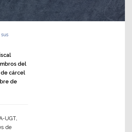
 sus
iscal
embros del
 de cárcel
mbre de
CA-UGT,
és de