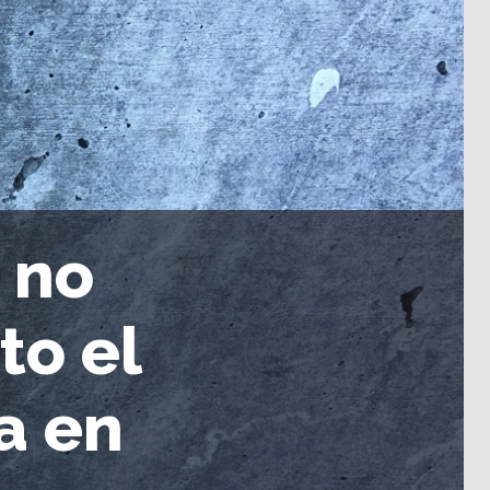
 no
to el
a en