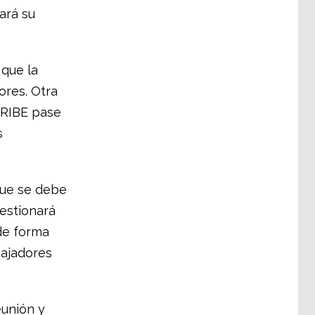
ará su
 que la
ores. Otra
ARIBE pase
s
que se debe
estionará
 de forma
bajadores
eunión y