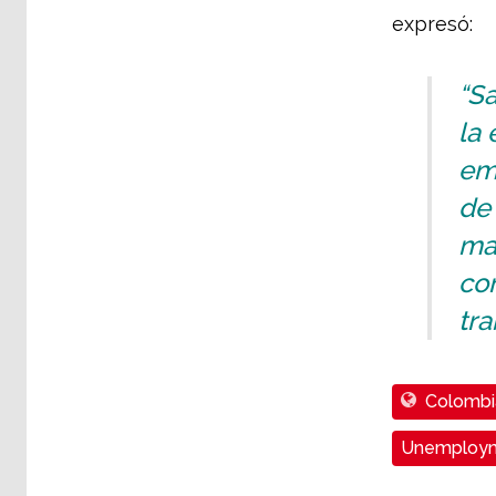
expresó:
“Sa
la 
em
de 
man
co
tra
Colombi
Unemploy