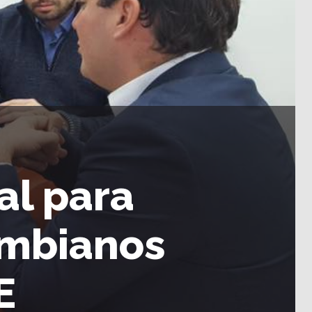
al para
ombianos
E