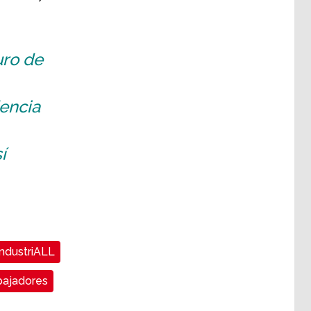
uro de
encia
í
IndustriALL
bajadores