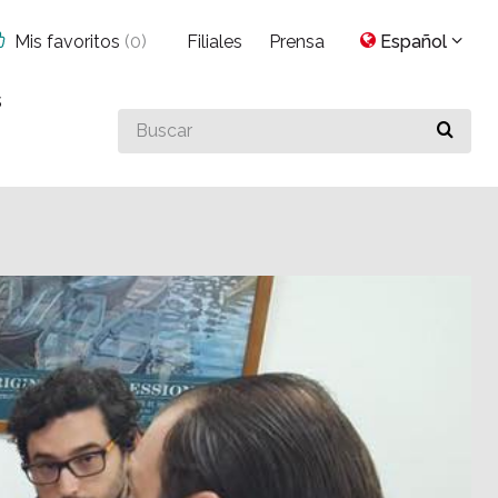
Mis favoritos
(
0
)
Filiales
Prensa
Español
s
Buscar
algo