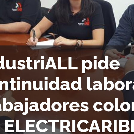
dustriALL pide
ntinuidad labor
abajadores col
 ELECTRICARIB