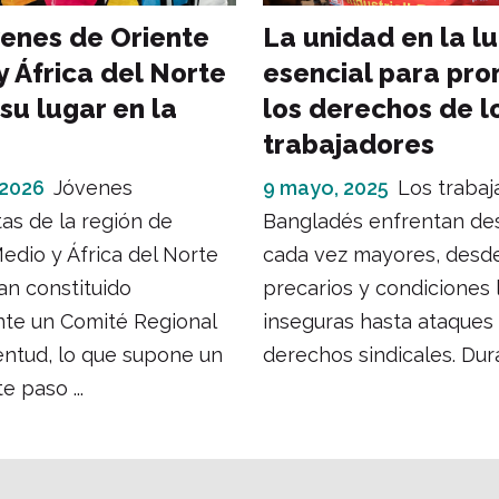
venes de Oriente
La unidad en la l
y África del Norte
esencial para pr
su lugar en la
los derechos de l
trabajadores
 2026
Jóvenes
9 mayo, 2025
Los trabaj
tas de la región de
Bangladés enfrentan des
edio y África del Norte
cada vez mayores, desde
n constituido
precarios y condiciones 
nte un Comité Regional
inseguras hasta ataques 
entud, lo que supone un
derechos sindicales. Dura
e paso ...