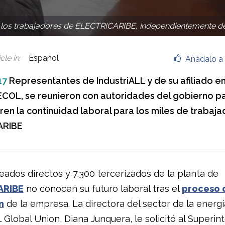
de los trabajadores de ELECTRICARIBE, independientemente de
cle in
:
Español
Añádalo a 
17
Representantes de IndustriALL y de su afiliado e
OL, se reunieron con autoridades del gobierno par
en la continuidad laboral para los miles de trabaj
ARIBE
eados directos y 7.300 tercerizados de la planta de
ARIBE
no conocen su futuro laboral tras el
proceso 
n
de la empresa. La directora del sector de la energí
 Global Union, Diana Junquera, le solicitó al Superi