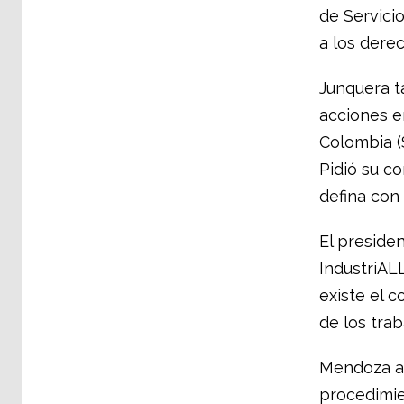
de Servici
a los derec
Junquera t
acciones e
Colombia (
Pidió su c
defina con 
El preside
IndustriAL
existe el 
de los trab
Mendoza an
procedimie