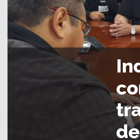
In
co
tr
de