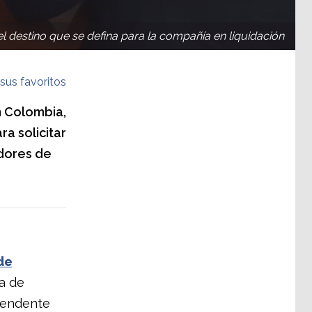
l destino que se defina para la compañía en liquidación
sus favoritos
n Colombia,
a solicitar
adores de
de
a de
ntendente