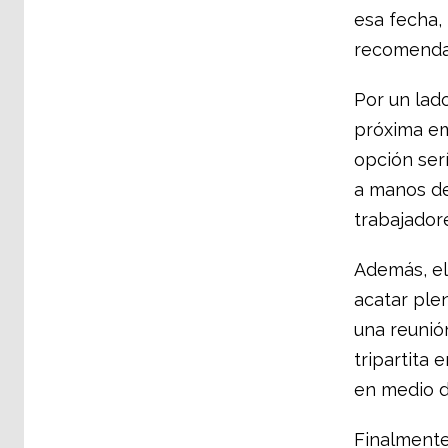
esa fecha, 
recomendac
Por un lad
próxima em
opción ser
a manos de
trabajador
Además, el
acatar ple
una reunió
tripartita 
en medio de
Finalmente,