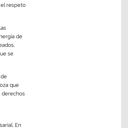
 el respeto
las
nergía de
eados.
que se
 de
doza que
s derechos
arial. En