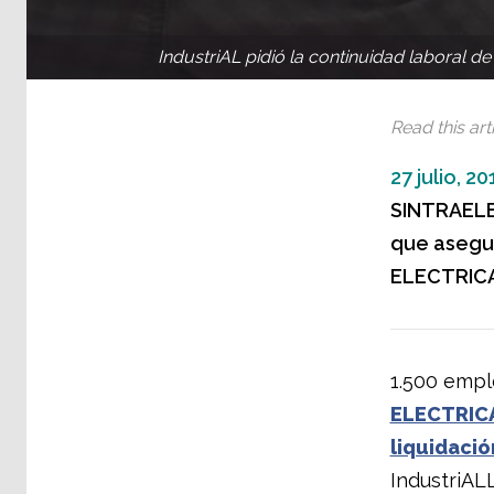
IndustriAL pidió la continuidad laboral 
Read this arti
27 julio, 20
SINTRAELEC
que asegur
ELECTRIC
1.500 empl
ELECTRIC
liquidació
IndustriALL