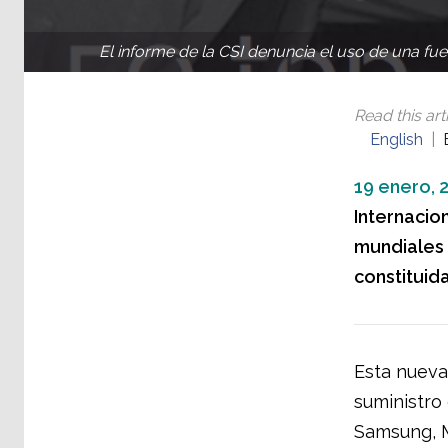
El informe de la CSI denuncia el uso de una fu
Read this arti
English
19 enero, 
Internacio
mundiales 
constituid
Esta nueva
suministro
Samsung, M