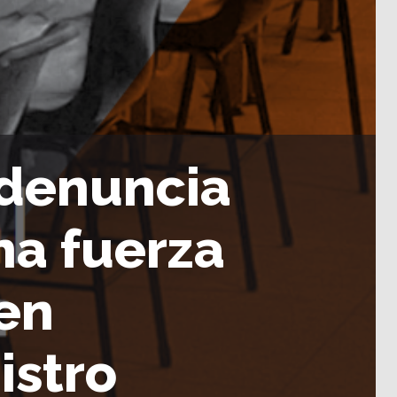
 denuncia
na fuerza
 en
istro