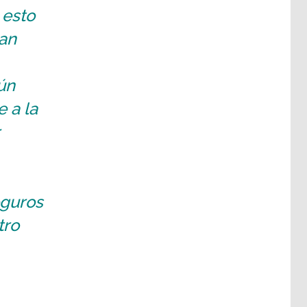
 esto
an
ún
 a la
eguros
tro