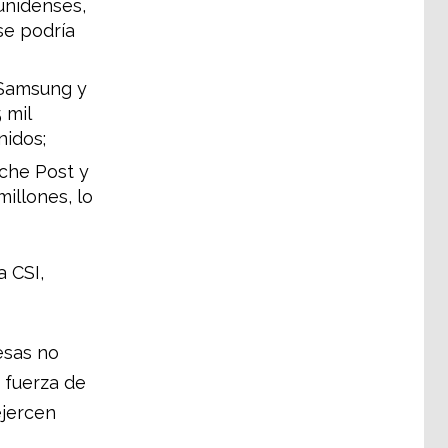
unidenses,
se podría
 Samsung y
 mil
nidos;
che Post y
illones, lo
a CSI,
esas no
 fuerza de
ejercen