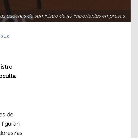
n las cadenas de suministro de 50 importantes empresas.
 sus
istro
oculta
as de
 figuran
dores/as