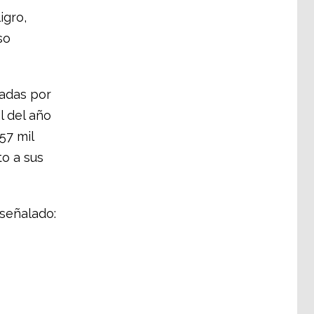
igro,
so
tadas por
l del año
57 mil
to a sus
 señalado: