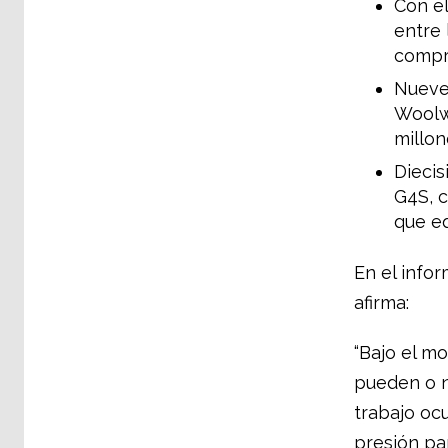
Con e
entre 
compr
Nueve 
Woolw
millon
Dieci
G4S, c
que eq
En el info
afirma:
“Bajo el m
pueden o n
trabajo oc
presión pa