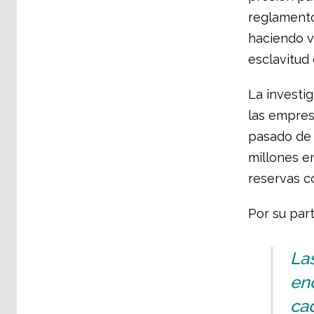
reglamento
haciendo vi
esclavitud
La investi
las empres
pasado de 
millones e
reservas co
Por su part
La
en
ca