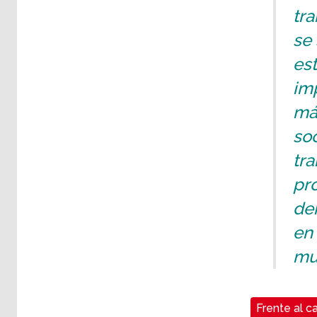
tra
se
est
im
má
soc
tra
pro
der
en
mu
Frente al ca