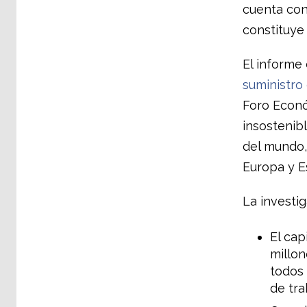
cuenta con
constituye 
El informe 
suministro
Foro Econó
insostenibl
del mundo,
Europa y E
La investig
El cap
millon
todos 
de tra