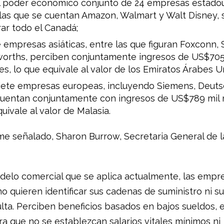
l poder económico conjunto de 24 empresas estado
las que se cuentan Amazon, Walmart y Walt Disney, 
ar todo el Canadá;
empresas asiáticas, entre las que figuran Foxconn,
orths, perciben conjuntamente ingresos de US$705
es, lo que equivale al valor de los Emiratos Árabes U
siete empresas europeas, incluyendo Siemens, Deuts
uentan conjuntamente con ingresos de US$789 mil m
uivale al valor de Malasia.
rme señalado, Sharon Burrow, Secretaria General de l
odelo comercial que se aplica actualmente, las empr
o quieren identificar sus cadenas de suministro ni su
ulta. Perciben beneficios basados en bajos sueldos, 
ra que no se establezcan salarios vitales mínimos ni