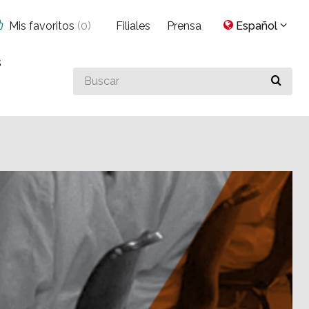
Mis favoritos
(
0
)
Filiales
Prensa
Español
s
Buscar
algo