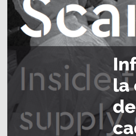
In
la
de
ca