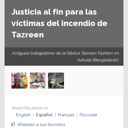
Justicia al fin para las
víctimas del incendio de
Tazreen
Antiguos trabajadores de la fábrica Tazreen Fashion en
Ashulia (Bangladesh).
Read this article in
:
English
Español
Français
Русский
Añádalo a sus favoritos