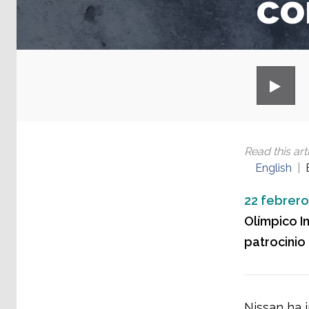
co
Read this arti
English
22 febrero
Olímpico I
patrocinio
Nissan ha 