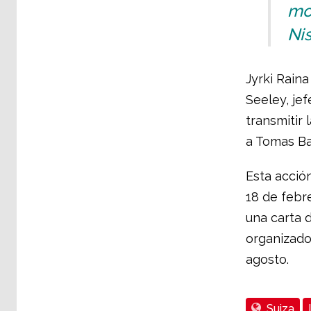
mo
Nis
Jyrki Raina
Seeley, je
transmitir 
a Tomas Ba
Esta acció
18 de febre
una carta 
organizado
agosto.
Suiza