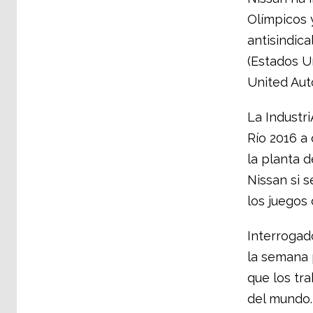
Olímpicos 
antisindica
(Estados U
United Auto
La Industr
Río 2016 a
la planta d
Nissan si s
los juegos 
Interrogado
la semana p
que los tra
del mundo.