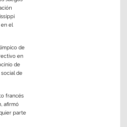
ación
issippi
 en el
Olímpico de
rectivo en
ocinio de
 social de
to francés
, afirmó
quier parte