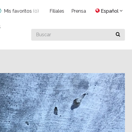
Mis favoritos
(
0
)
Filiales
Prensa
Español
s
Buscar
algo