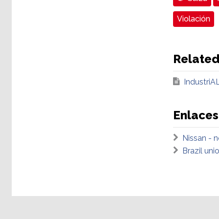
Violación
Relate
IndustriA
Enlaces
Nissan - n
Brazil uni