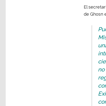
El secretar
de Ghosn 
Pue
Mis
una
in
cie
no 
reg
con
Ex
com