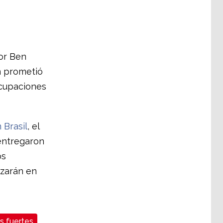
por Ben
n prometió
ocupaciones
 Brasil
, el
 entregaron
os
nzarán en
s fuertes