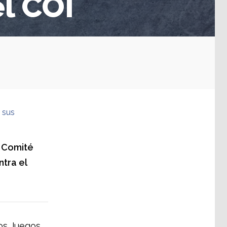
el COI
 sus
l Comité
ntra el
los Juegos