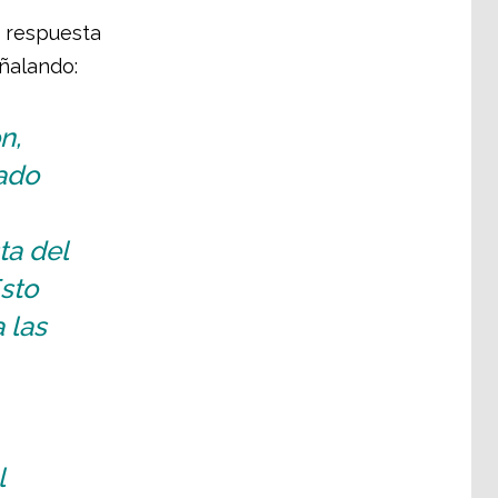
la respuesta
ñalando:
n,
tado
ta del
Esto
 las
l