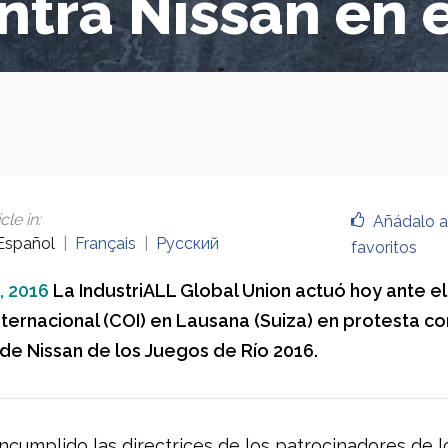
ntra Nissan en 
cle in
:
Añádalo a
Español
Français
Русский
favoritos
, 2016
La IndustriALL Global Union actuó hoy ante e
nternacional (COI) en Lausana (Suiza) en protesta co
 de Nissan de los Juegos de Río 2016.
incumplido las directrices de los patrocinadores de 