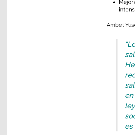
Mejora
intens
Ambet Yuson
“L
sal
He
rec
sal
en 
le
soc
es 