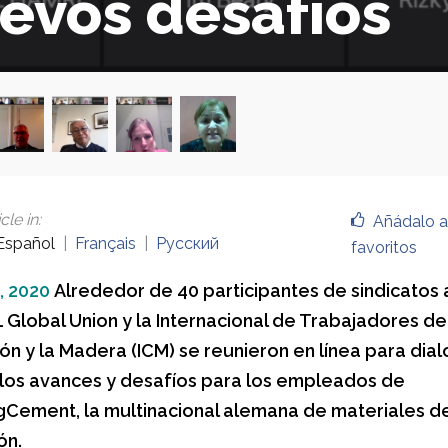
evos desafíos
cle in
:
Añádalo a
Español
Français
Русский
favoritos
, 2020
Alrededor de 40 participantes de sindicatos a
L Global Union y la Internacional de Trabajadores de
ón y la Madera (ICM) se reunieron en línea para dia
los avances y desafíos para los empleados de
Cement, la multinacional alemana de materiales de
ón.