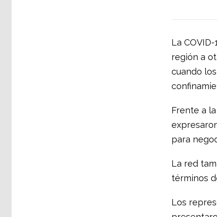
La COVID-19
región a ot
cuando los
confinamie
Frente a la
expresaron 
para negoc
La red tamb
términos d
Los repres
presentaro