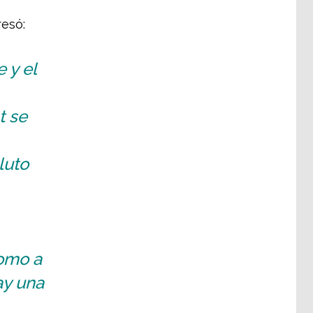
resó:
 y el
t se
luto
como a
ay una