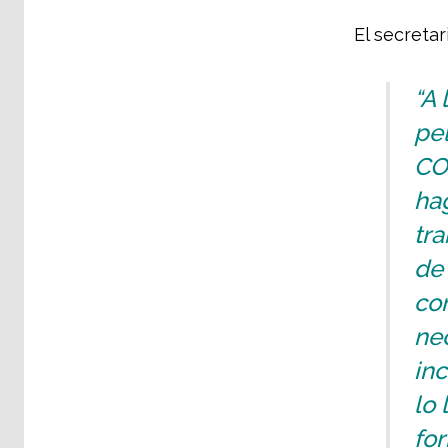
El secreta
“A 
pe
CO
ha
tr
de 
co
ne
in
lo 
fo