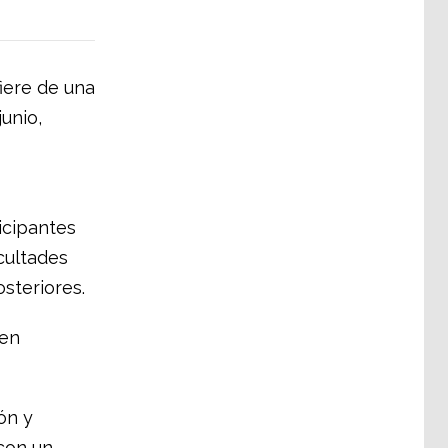
fiere de una
junio,
icipantes
cultades
steriores.
 en
ón y
con un