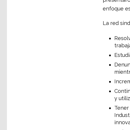
enfoque es
La red sind
Resolv
trabaj
Estudi
Denunc
mientr
Increm
Contin
y util
Tener 
Indust
innova