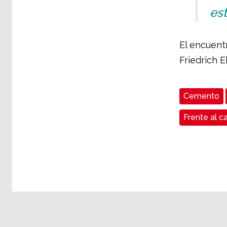
est
El encuent
Friedrich E
Cemento
Frente al ca