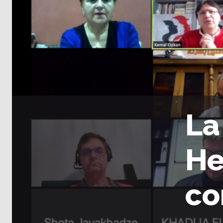
La
He
co