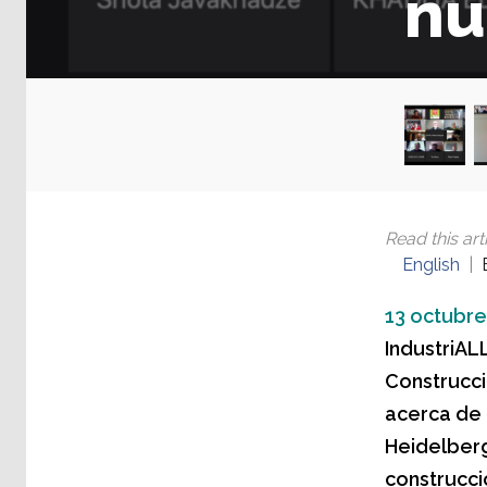
nu
Read this arti
English
13 octubre
IndustriAL
Construcci
acerca de 
Heidelberg
construcci