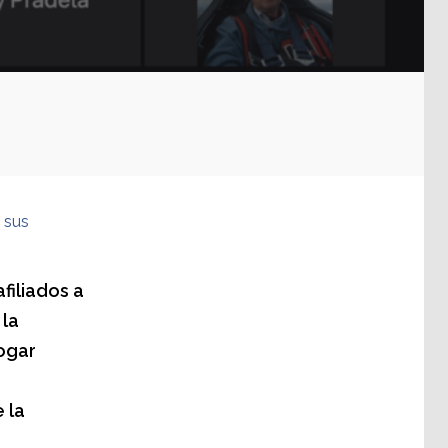
 sus
filiados a
 la
logar
 la