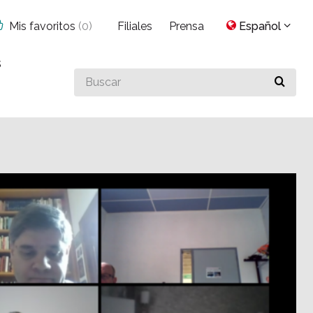
Mis favoritos
(
0
)
Filiales
Prensa
Español
s
Buscar
algo