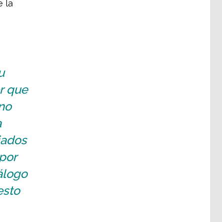
 la
u
or que
no
a
iados
por
álogo
esto