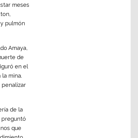
estar meses
ton,
s y pulmón
ldo Amaya,
 muerte de
iguró en el
 la mina.
 penalizar
ría de la
, preguntó
enos que
dimiento