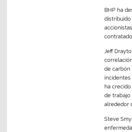
BHP ha des
distribuido
accionista
contratado
Jeff Drayt
correlació
de carbón 
incidentes
ha crecido
de trabajo 
alrededor 
Steve Smyt
enfermedad