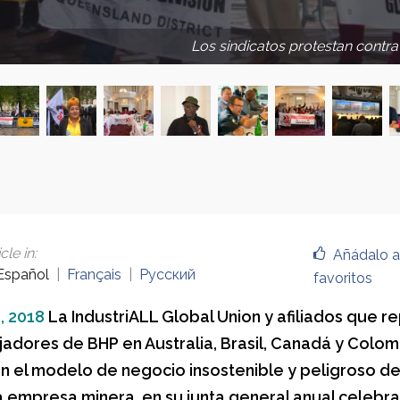
Los sindicatos protestan contra
cle in
:
Añádalo a
Español
Français
Русский
favoritos
, 2018
La IndustriALL Global Union y afiliados que r
ajadores de BHP en Australia, Brasil, Canadá y Colom
 el modelo de negocio insostenible y peligroso de
 empresa minera, en su junta general anual celebr