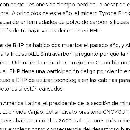
fican como "lesiones de tiempo perdido", a pesar de 
oral. A principios de este año, el minero Tyrone Buck
 causa de enfermedades de polvo de carbón, silicosi
pués de trabajar varios decenios en BHP.
as de BHP ha habido dos muertos el pasado año, y A
o a la IndustriALL Sintracarbón, preguntó por qué la
erto Urbina en la mina de Cerrejón en Colombia no f
al. BHP tiene una participación del 30 por ciento en
usó a BHP de utilizar tecnología en las cabinas para
uctores si están cansados.
 América Latina, el presidente de la sección de mine
L Lucineide Varjão, del sindicato brasileño CNQ/CUT
pensaba hacer con los 2.000 trabajadores más o m
sus empleos como consecuencia del desastroso hun