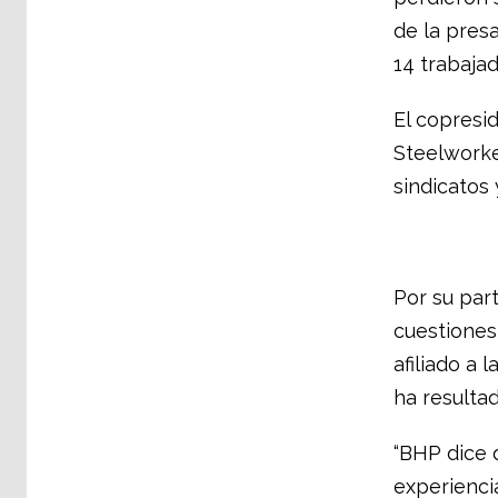
de la pres
14 trabajad
El copresi
Steelworke
sindicatos 
Por su par
cuestiones
afiliado a 
ha resulta
“BHP dice 
experienci