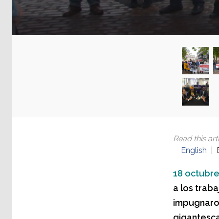
Read this arti
English
18 octubre
a los trab
impugnaron
gigantesca