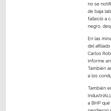
no se noti
de baja lab
falleció a
negro, des
En las min
del afiliad
Carlos Rob
informe anu
También ac
a los cond
También en
IndustriAL
a BHP qué 
perdieron 