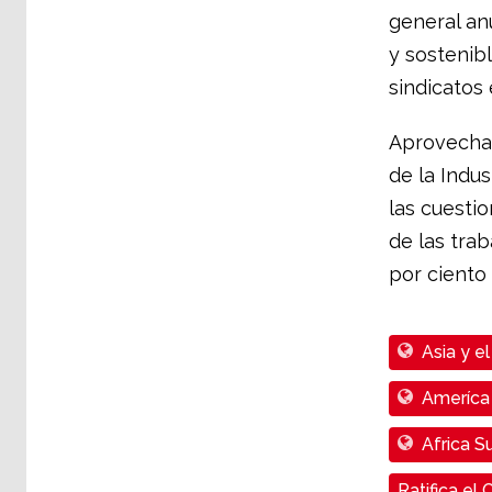
general an
y sostenibl
sindicatos 
Aprovechan
de la Indus
las cuestio
de las tra
por ciento
Asia y el
Ameríca 
Africa S
Ratifica el 