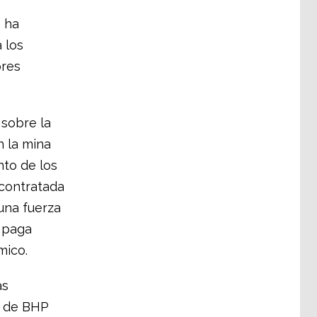
 ha
 los
ores
 sobre la
n la mina
nto de los
 contratada
una fuerza
s paga
mico.
as
s de BHP