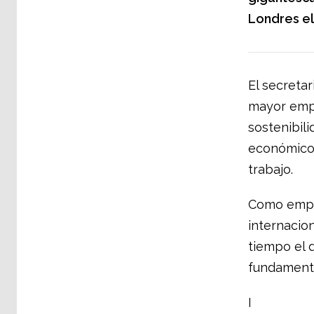
Londres el
El secretar
mayor empr
sostenibil
económicos
trabajo.
Como empre
internacio
tiempo el d
fundamenta
I