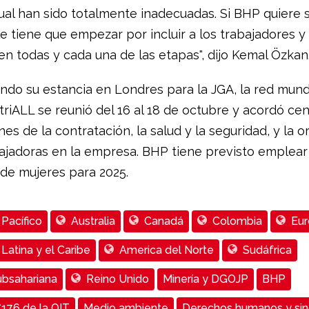
ual han sido totalmente inadecuadas. Si BHP quiere 
e tiene que empezar por incluir a los trabajadores y
en todas y cada una de las etapas", dijo Kemal Özkan
do su estancia en Londres para la JGA, la red mund
triALL se reunió del 16 al 18 de octubre y acordó ce
nes de la contratación, la salud y la seguridad, y la 
bajadoras en la empresa. BHP tiene previsto emplear
 de mujeres para 2025.
 Pacífico
Australia
Canadá
Colombia
Eur
Latina y el Caribe
America del Norte
Sudáfrica
ubsahariana
Reino Unido
Minería y DGOJP
BHP
C176 de la OIT
Medio ambiente
Derechos humanos y sin