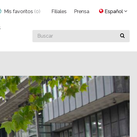
Mis favoritos
(
0
)
Filiales
Prensa
Español
s
Buscar
algo