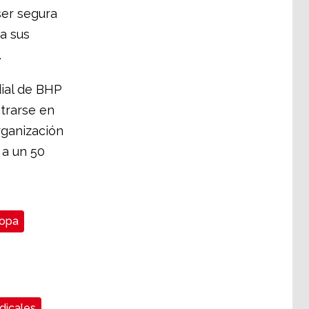
ser segura
 a sus
.
ial de BHP
ntrarse en
organización
 a un 50
opa
dicales