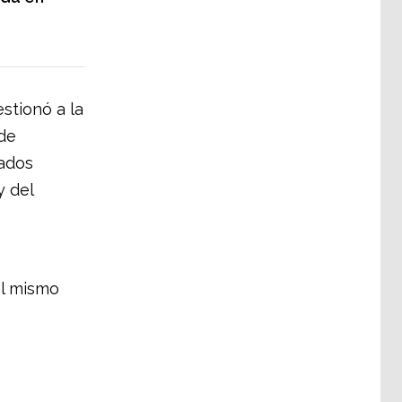
stionó a la
de
tados
y del
al mismo