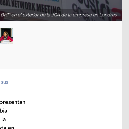
 BHP en el exterior de la JGA de la empresa en Londres.
 sus
epresentan
bia
 la
ada en