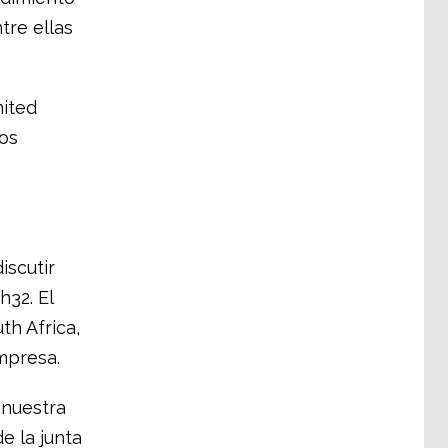
tre ellas
nited
os
iscutir
32. El
th Africa,
mpresa.
 nuestra
e la junta