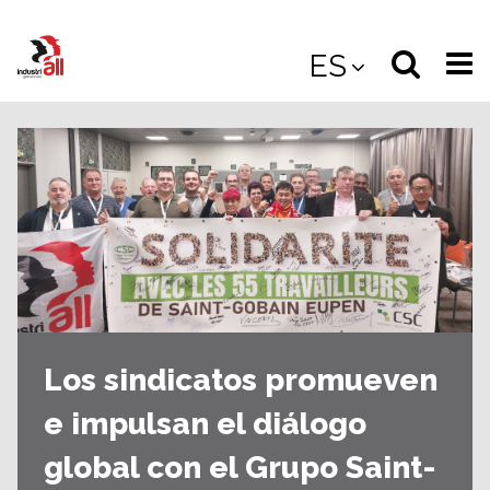
Jump
to
Select
Sea
ES
main
content
langua
the
(
(mobile
site
(mo
Los sindicatos promueven
e impulsan el diálogo
global con el Grupo Saint-