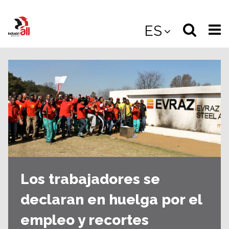
Jump
to
Select
Sea
ES
main
content
langua
the
(
(mobile
site
(mo
Los trabajadores se
declaran en huelga por el
empleo y recortes