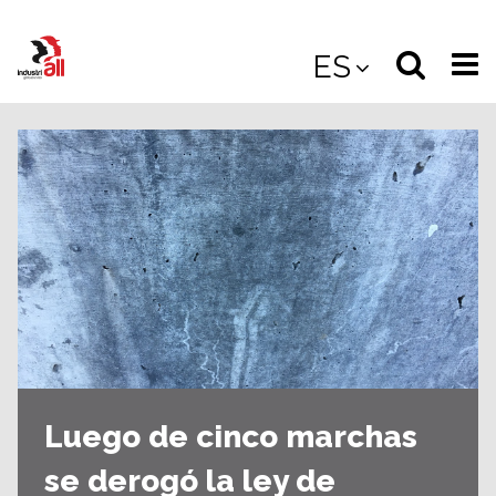
Jump
to
Select
Sea
ES
main
content
langua
the
(
(mobile
site
(mo
Luego de cinco marchas
se derogó la ley de