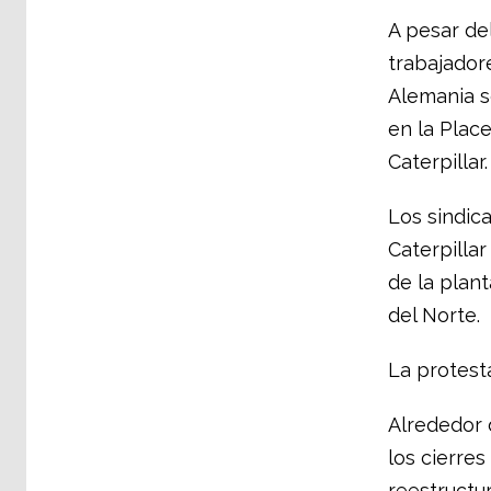
A pesar de
trabajadore
Alemania s
en la Plac
Caterpillar.
Los sindic
Caterpillar
de la plan
del Norte.
La protesta
Alrededor 
los cierre
reestructu