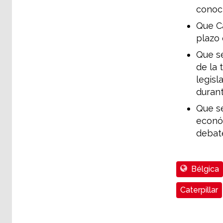
conoci
Que Ca
plazo 
Que se
de la 
legisl
durant
Que se
econó
debate
Bélgica
Caterpillar