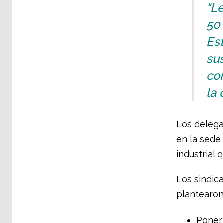
“Le
50
Es
sus
co
la 
Los delega
en la sede 
industrial 
Los sindic
plantearon
Poner 