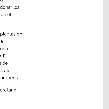
donar los
 en el
 plantas en
de
 una
. El
s de
es de
europeos.
cretario