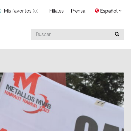
Mis favoritos
(
0
)
Filiales
Prensa
Español
s
Buscar
algo