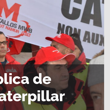
lica de
aterpillar