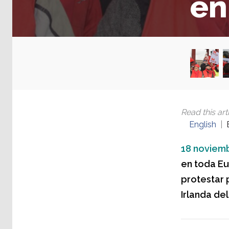
en
Read this arti
English
18 noviemb
en toda Eu
protestar 
Irlanda del