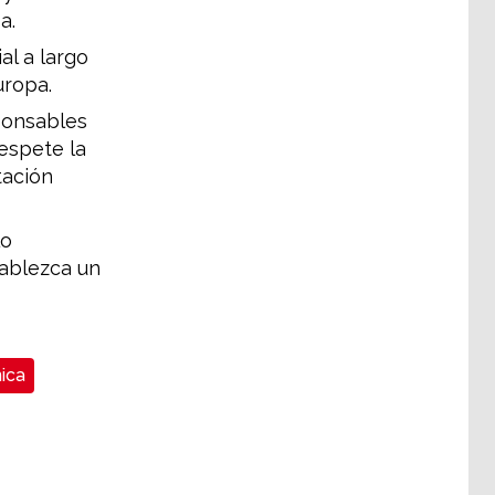
a.
al a largo
uropa.
ponsables
respete la
tación
lo
ablezca un
ica