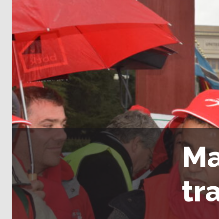
Ma
tr