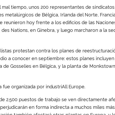
l mal tiempo, unos 200 representantes de sindicatos
s metalúrgicos de Bélgica, Irlanda del Norte, Francia,
e reunieron hoy frente a los edificios de las Nacion
e des Nations, en Ginebra, y luego marcharon a la se
alistas protestan contra los planes de reestructuraci
 dio a conocer en septiembre: estos planes incluyen 
ta de Gosselies en Bélgica, y la planta de Monkstown
 fue organizada por industriAll Europe.
de 2.500 puestos de trabajo se ven directamente afe
s perjudicarán en forma indirecta a muchos miles más
ración también afectará otras plantas en Europa, y l