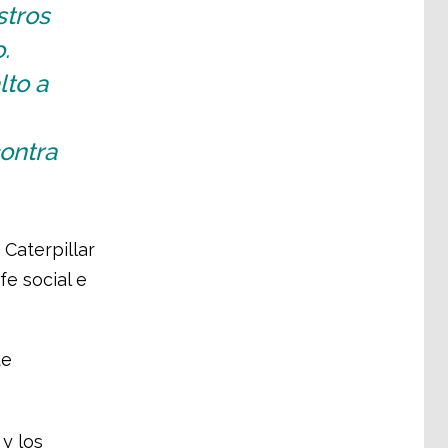
stros
.
lto a
ontra
Caterpillar
fe social e
ue
 y los