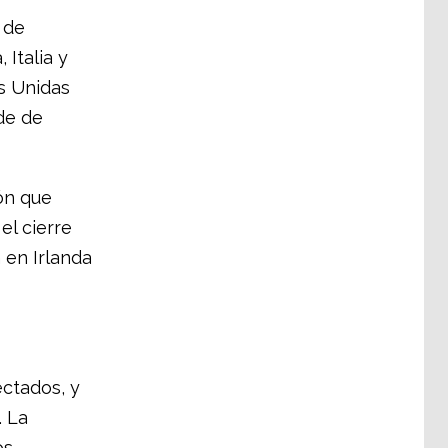
 de
 Italia y
es Unidas
de de
ón que
el cierre
 en Irlanda
ctados, y
. La
os