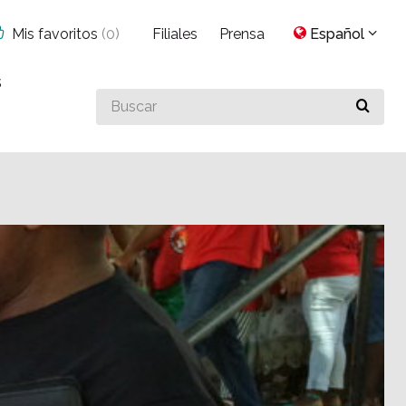
Mis favoritos
(
0
)
Filiales
Prensa
Español
s
Buscar
algo