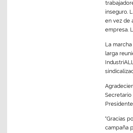
trabajador
inseguro. 
en vez de 
empresa. La
La marcha 
larga reuni
IndustriAL
sindicaliza
Agradecien
Secretario 
Presidente 
"Gracias p
campaña pa