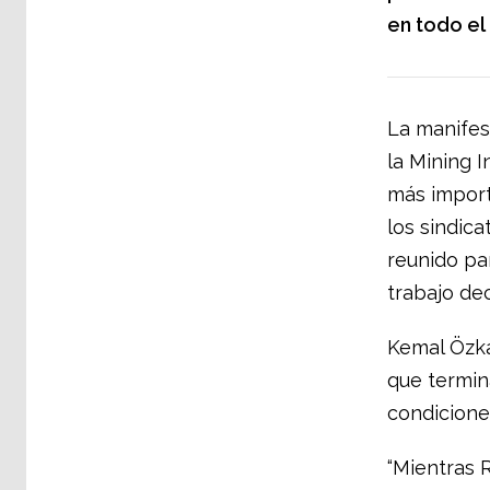
en todo el
La manifes
la Mining I
más import
los sindic
reunido par
trabajo de
Kemal Özka
que termin
condicione
“Mientras 