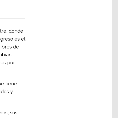
tre, donde
ngreso es el
mbros de
abían
res por
ue tiene
ldos y
nes, sus