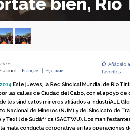
órtate bien, Rio 
cle in
:
Añádalo a
Español
Français
Русский
favoritos
 2014
Este jueves, la Red Sindical Mundial de Rio Tint
por las calles de Ciudad del Cabo, con el apoyo de 
e los sindicatos mineros afiliados a IndustriALL Glo
ato Nacional de Mineros (NUM) y del Sindicato de T
o y Textil de Sudáfrica (SACTWU). Los manifestante
a la mala conducta corporativa en las operaciones d