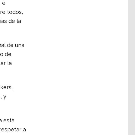
 e
re todos,
as de la
nal de una
to de
ar la
kers,
, y
a esta
respetar a