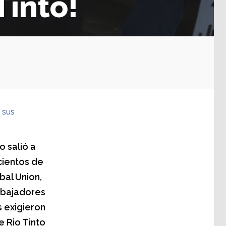
Tinto!
 sus
o salió a
cientos de
bal Union,
rabajadores
s exigieron
e Rio Tinto