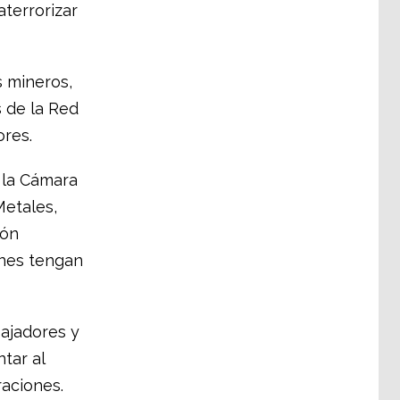
aterrorizar
 mineros,
 de la Red
ores.
 la Cámara
Metales,
ión
ones tengan
ajadores y
ntar al
aciones.