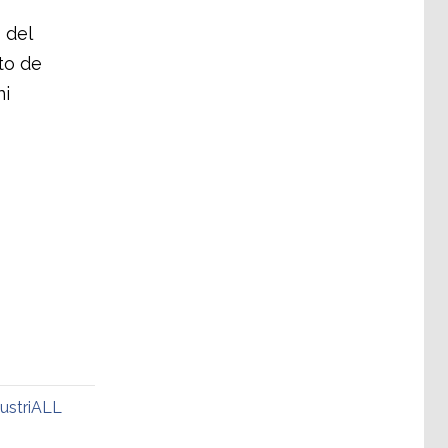
 del
to de
ni
dustriALL