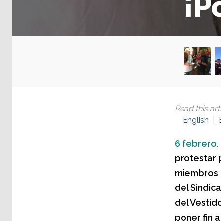
¡P
Read this arti
English
6 febrero,
protestar 
miembros d
del Sindic
del Vestid
poner fin 