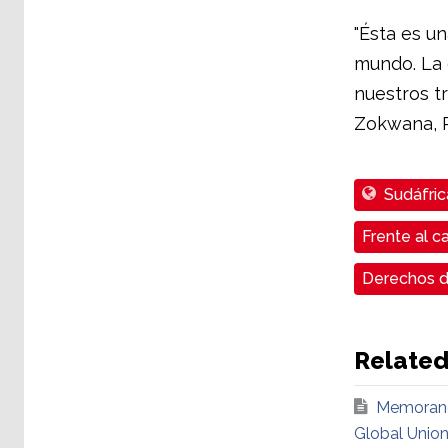
"Ésta es un
mundo. La 
nuestros tr
Zokwana, P
Sudáfric
Frente al ca
Derechos d
Relate
Memorando
Global Unio