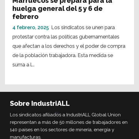
Marruecos se prepara para la
huelga general del 5 y 6 de
febrero
4 febrero, 2025
Los sindicatos se unen para
protestar contra las políticas gubernamentales
que afectan a los derechos y el poder de compra
de la población trabajadora. Esta medida se
suma a l...
Sobre IndustriALL
Los sindicatos afiliados a IndustriALL Global Union
representan a más de 50 millones de trabajadores en
140 países en los sectores de minería, energía y
manufacturas.