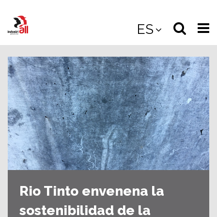
Jump
to
Select
Sea
ES
main
content
langua
the
(
(mobile
site
(mo
Rio Tinto envenena la
sostenibilidad de la