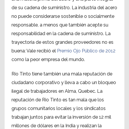
de
su cadena de suministro
.
L
a
industria
del acero
no
puede considerarse
sostenible o
socialmente
responsable
, a menos que
también acepte
su
responsabilidad en la
cadena de suministro.
La
trayectoria
de estos
grandes proveedores
no es
buena
:
Vale
recibió el
Premio Ojo Público de 2012
como la
peor
empresa
del mundo
.
Rio Tinto
tiene
también
una mala reputación
de
ciudadano corporativo
y
l
leva a cabo
un bloqueo
ilegal
de trabajadores en
Alma
, Quebec.
La
reputación
de Rio Tinto
es tan mala que
los
grupos comunitarios locales
y los sindicatos
trabajan juntos para
evitar
la inversión
de
12 mil
millones
de dólares
en la India y
realizan
la