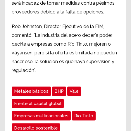
será incapaz de
tomar medidas contra
pésimos
proveedores
debido a la falta
de opciones.
Rob Johnston
,
Director Ejecutivo de la FIM
,
comentó: "
La industria del acero
debería
poder
decirle
a empresas
como Río
Tinto,
mejoren o
váyansen
, pero
si la oferta
es
limitada
no
pueden
hacer eso,
la solución es que haya
supervisión
y
regulación
"
.
Metales básicos
BHP
Vale
Frente al capital global
Empresas multinacionales
Rio Tinto
Desarollo sostenible