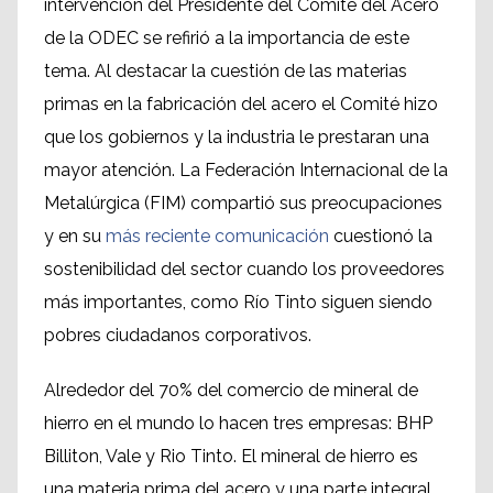
intervención
del Presidente del
Comité del Acero
de la
ODEC
se refirió a la
importancia de este
tema
.
Al
destacar
la cuestión de
las materias
primas en
la fabricación del acero
el Comité hizo
que
los gobiernos
y la industria
le prestaran
una
mayor atención
.
La Federación
Internacional
de
la
Metalúrgica
(FIM)
compartió
sus preocupaciones
y
en su
más reciente
comunicación
cuestionó la
sostenibilidad del sector
cuando los proveedores
más importantes, como
Río Tinto
siguen siendo
pobres
ciudadanos corporativos
.
Alrededor del 70%
del comercio de mineral de
hierro
en el mundo
lo hacen
tres empresas:
BHP
Billiton
, Vale
y Rio Tinto
.
El mineral de hierro
es
una
materia prima d
el acero y
una parte integral