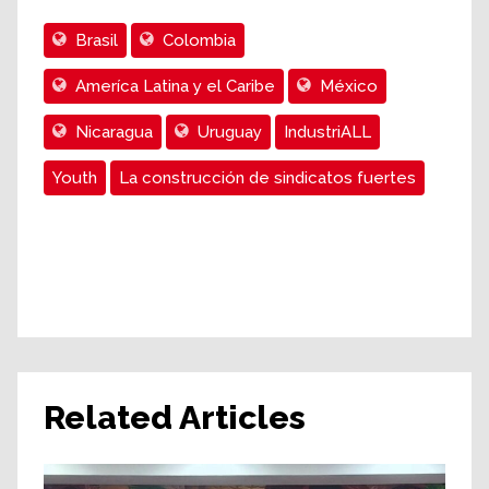
Brasil
Colombia
Ameríca Latina y el Caribe
México
Nicaragua
Uruguay
IndustriALL
Youth
La construcción de sindicatos fuertes
Related Articles