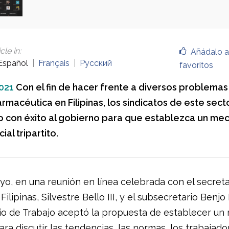
cle in
:
Añádalo a
Español
Français
Русский
favoritos
021
Con el fin de hacer frente a diversos problemas
armacéutica en Filipinas, los sindicatos de este sect
 con éxito al gobierno para que establezca un me
ial tripartito.
ayo, en una reunión en línea celebrada con el secreta
Filipinas, Silvestre Bello III, y el subsecretario Benj
rio de Trabajo aceptó la propuesta de establecer u
para discutir las tendencias, las normas, los trabajado