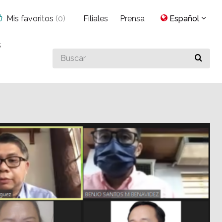
Mis favoritos
(
0
)
Filiales
Prensa
Español
s
Buscar
algo