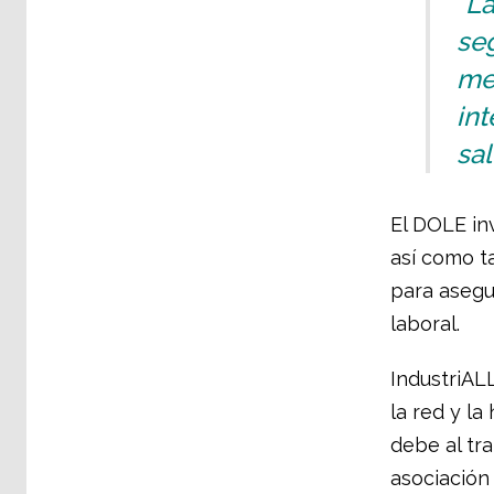
“La
seg
me
int
sal
El DOLE in
así como t
para asegu
laboral.
IndustriAL
la red y l
debe al tra
asociación 