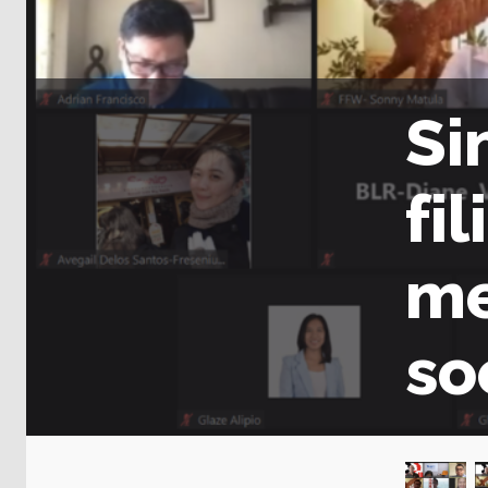
Si
fi
me
so