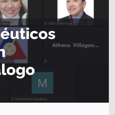
céuticos
n
álogo