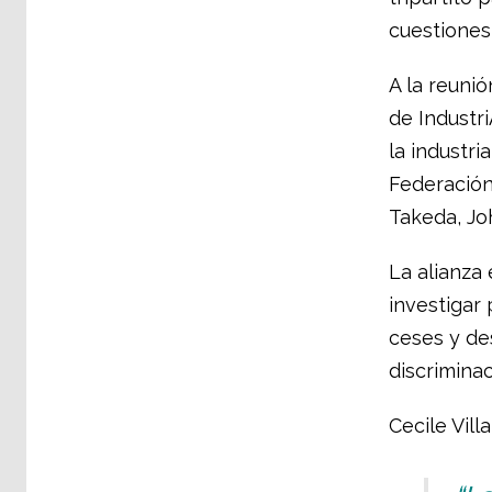
cuestiones 
A la reunió
de Industr
la industri
Federación
Takeda, Jo
La alianza
investigar
ceses y des
discriminac
Cecile Vil