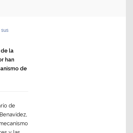
 sus
 de la
or han
canismo de
rio de
o Benavidez,
n mecanismo
res y las