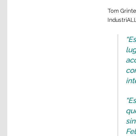
Tom Grinte
IndustriALL
“Es
lu
acc
com
int
“Es
que
sin
Fel