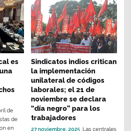
cal es
Sindicatos indios critican
 una
la implementación
unilateral de códigos
echos
laborales; el 21 de
noviembre se declara
“día negro” para los
ril de
trabajadores
istas de
ron en
27 noviembre, 2025
Las centrales