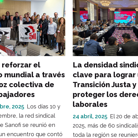
 reforzar el
La densidad sindi
o mundial a través
clave para lograr
voz colectiva de
Transición Justa y
abajadores
proteger los der
laborales
bre, 2025
Los días 10 y
embre, la red sindical
24 abril, 2025
El 20 de ab
e Sanofi se reunió en
2025, más de 60 sindical
 un encuentro que contó
toda la región se reunie