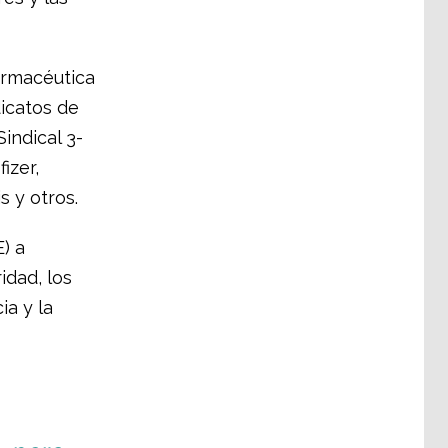
farmacéutica
icatos de
Sindical 3-
izer,
 y otros.
) a
idad, los
ia y la