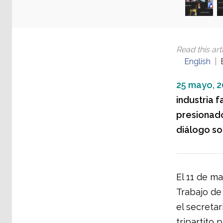
Read this arti
English
25 mayo, 2
industria f
presionado
diálogo soc
El 11 de m
Trabajo de 
el secreta
tripartito 