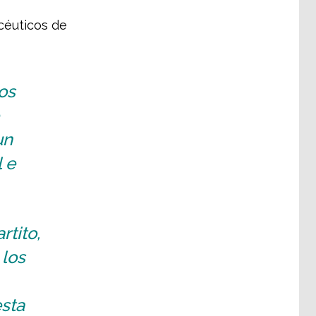
céuticos de
os
un
 e
rtito,
 los
esta