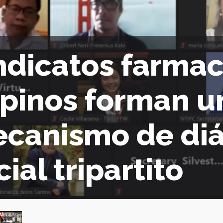
ndicatos farma
lipinos forman u
canismo de di
cial tripartito