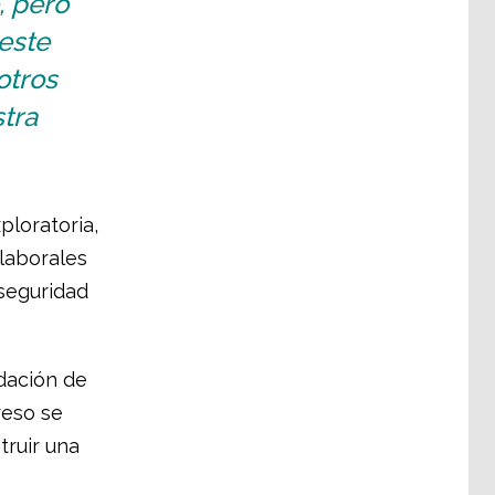
, pero
este
otros
stra
ploratoria,
laborales
seguridad
dación de
reso se
truir una