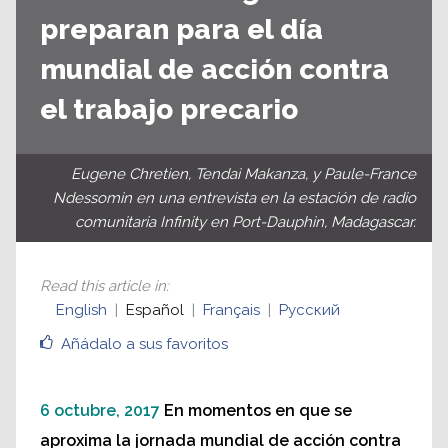
preparan para el día
mundial de acción contra
el trabajo precario
Eugene Chretien, Tendai Makanza, y Paule-France
Ndessomin en una entrevista en la estación de radio
comunitaria Infinity en Port-Dauphin, Madagascar.
Read this article in
:
English
Español
Français
Русский
Añádalo a sus favoritos
6 octubre, 2017
En momentos en que se
aproxima la jornada mundial de acción contra