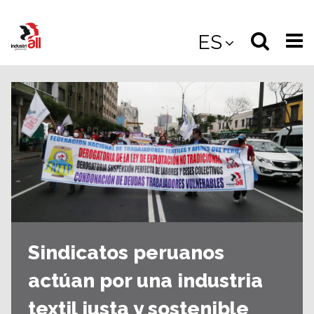
Jump
to
Select
Sea
ES
main
content
langua
the
(
(mobile
site
(mo
Sindicatos peruanos
actúan por una industria
textil justa y sostenible