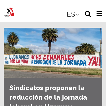
Jump
to
Select
Sea
ES
main
content
langua
the
(
(mobile
site
(mo
Sindicatos proponen la
reducción de la jornada