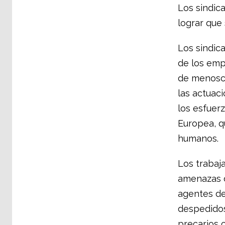
Los sindic
lograr que
Los sindica
de los emp
de menosca
las actuac
los esfuer
Europea, q
humanos.
Los trabaj
amenazas d
agentes de
despedidos
precarios c