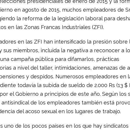
elecciones presidenciales de enero de 2015 y la for
erno en agosto de 2015, muchos empleadores de Sr
giendo la reforma de la legislación laboral para des
tos en las Zonas Francas Industriales (ZFI).
dores en las ZFI han intensificado la presión sobre 
y sus miembros, incluida la negativa a reconocer a l
, una campaña pública para difamarlos, prácticas
orias a nivel del taller, intimidaciones, amenazas de
uspensiones y despidos. Numerosos empleadores en l
iente todavía la subida de sueldo de 2.000 Rs (13 $ 
or el Gobierno a principios de este año. Según los s
d antisindical de los empleadores también está pro
encia del acoso sexual en los lugares de trabajo.
s uno de los pocos países en los que hay sindicatos 