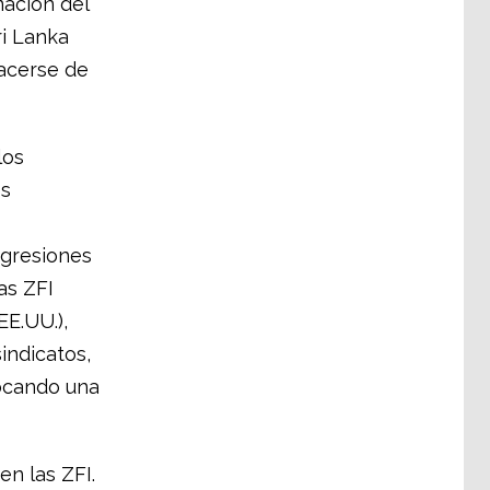
mación del
i Lanka
hacerse de
los
os
 agresiones
as ZFI
EE.UU.),
indicatos,
vocando una
en las ZFI.