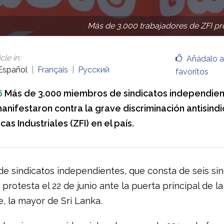
Más de 3.000 trabajadores de ZFI prot
cle in
:
Añádalo a
Español
Français
Русский
favoritos
6
Más de 3.000 miembros de sindicatos independien
nifestaron contra la grave discriminación antisindic
as Industriales (ZFI) en el país.
de sindicatos independientes, que consta de seis sin
 protesta el 22 de junio ante la puerta principal de la
, la mayor de Sri Lanka.