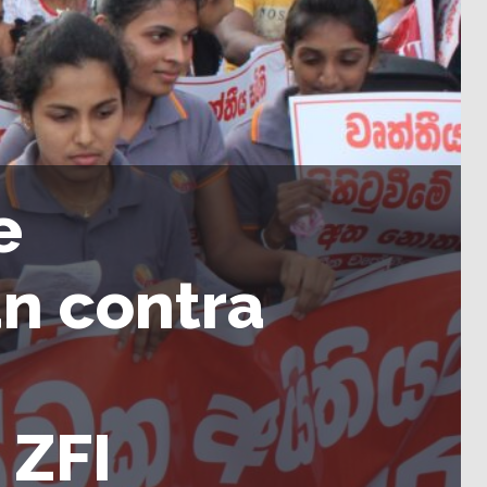
e
n contra
 ZFI