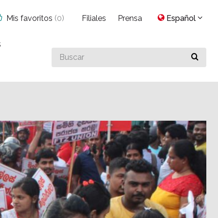
Mis favoritos
(
0
)
Filiales
Prensa
Español
s
Buscar
algo