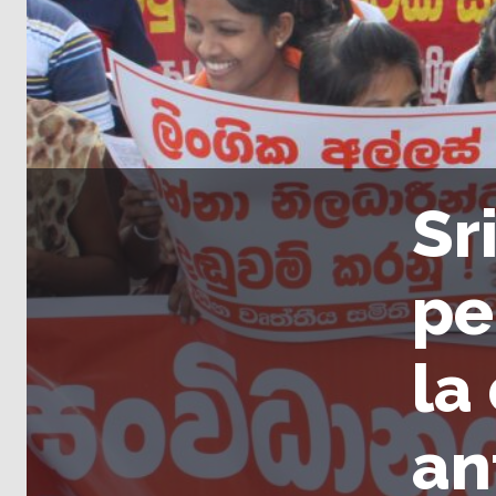
Sr
pe
la
an