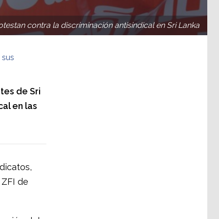
estan contra la discriminación antisindical en Sri Lanka
 sus
tes de Sri
al en las
dicatos,
 ZFI de