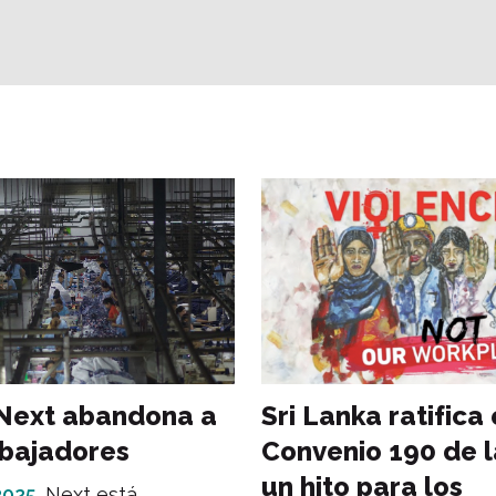
Next abandona a
Sri Lanka ratifica 
abajadores
Convenio 190 de l
un hito para los
 2025
Next está