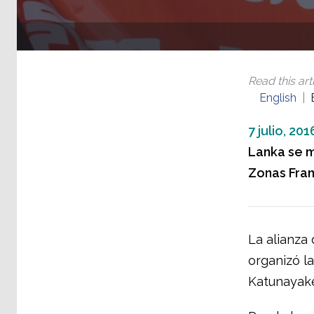
Read this arti
English
7 julio, 201
Lanka se ma
Zonas Franc
La alianza 
organizó la
Katunayake