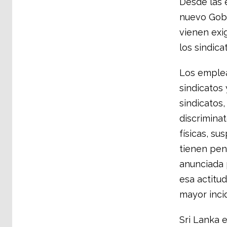
Desde las 
nuevo Gobi
vienen exi
los sindica
Los emplea
sindicatos 
sindicatos
discriminat
físicas, s
tienen pend
anunciada p
esa actitu
mayor incid
Sri Lanka e