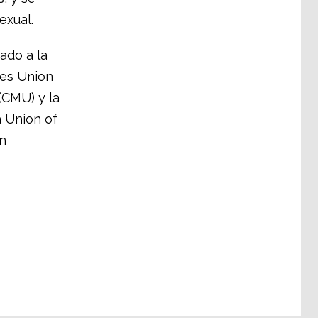
exual.
ado a la
ees Union
(CMU) y la
 Union of
n