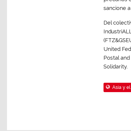
sancione a
Del colecti
IndustriAL
(FTZ&GSEU)
United Fed
Postal and
Solidarity.
Asia y el