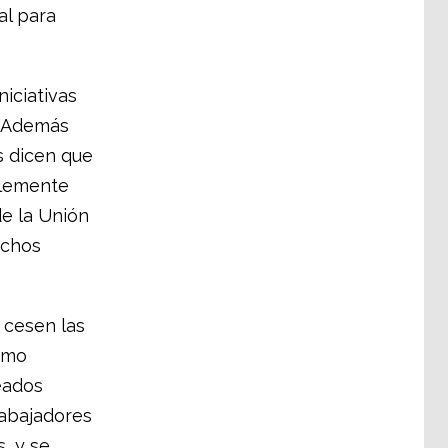
al para
niciativas
. Además
s dicen que
blemente
de la Unión
echos
 cesen las
omo
eados
rabajadores
, y se