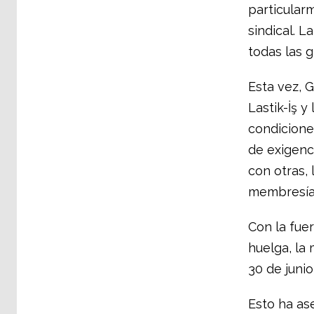
particular
sindical. L
todas las 
Esta vez, 
Lastik-İş 
condicione
de exigenci
con otras, 
membresía 
Con la fuer
huelga, la
30 de junio
Esto ha as