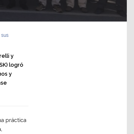
 sus
elli y
İSK) logró
nos y
nse
a práctica
,