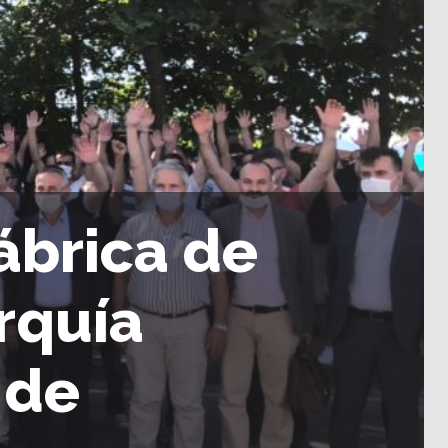
ábrica de
rquía
 de