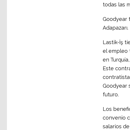
todas las m
Goodyear ti
Adapazarı.
Lastik-İş 
el empleo 
en Turquía
Este contr
contratista
Goodyear s
futuro.
Los benefi
convenio c
salarios d