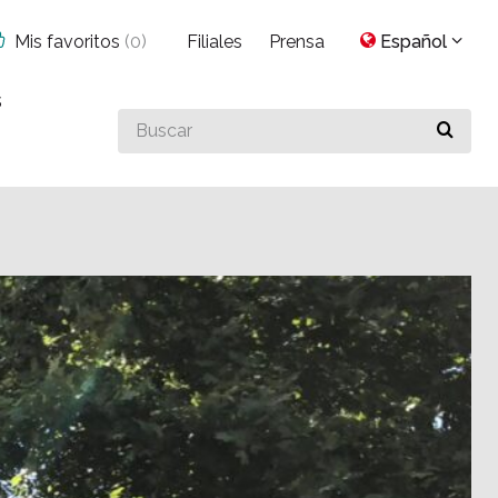
Mis favoritos
(
0
)
Filiales
Prensa
Español
s
Buscar
algo