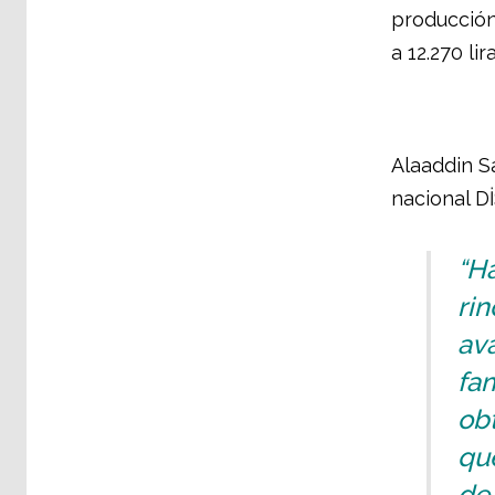
producción
a 12.270 li
Alaaddin Sa
nacional Dİ
“Ha
ri
av
fam
ob
que
de