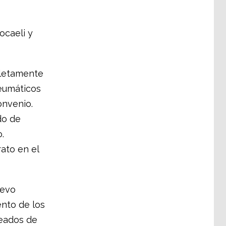
ocaeli y
pletamente
eumáticos
onvenio.
do de
.
ato en el
uevo
ento de los
leados de