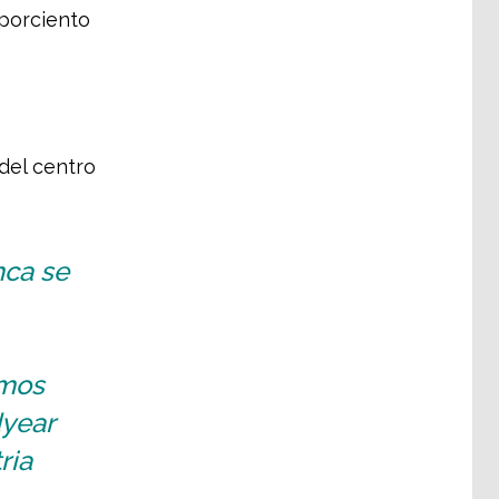
 porciento
 del centro
nca se
amos
year
ria