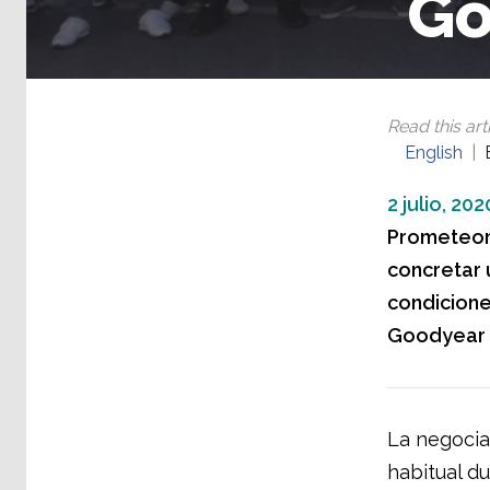
Go
Read this arti
English
2 julio, 202
Prometeon, 
concretar 
condicione
Goodyear 
La negocia
habitual du