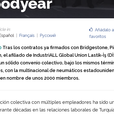
odyear
cle in
:
Añádalo a
Español
Français
Русский
favoritos
0
Tras los contratos ya firmados con Bridgestone, Pir
el afiliado de IndustriALL Global Union Lastik-İş (D
un sólido convenio colectivo, bajo los mismos térmi
s, con la multinacional de neumáticos estadounide
en nombre de unos 2000 miembros.
ción colectiva con múltiples empleadores ha sido un
rante décadas en las relaciones laborales de Turquía