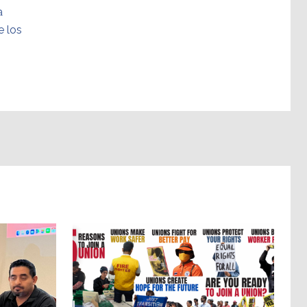
a
e los