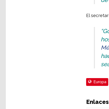
El secretar
“G
hos
Mé
hac
sea
Europa
Enlaces