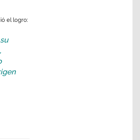
ó el logro:
 su
,
o
rigen