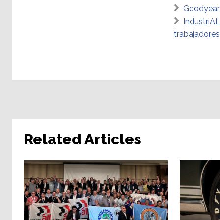
Goodyear 
IndustriA
trabajadore
Related Articles