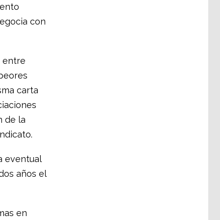
iento
 negocia con
 entre
 peores
sma carta
ciaciones
n de la
ndicato.
na eventual
dos años el
smas en