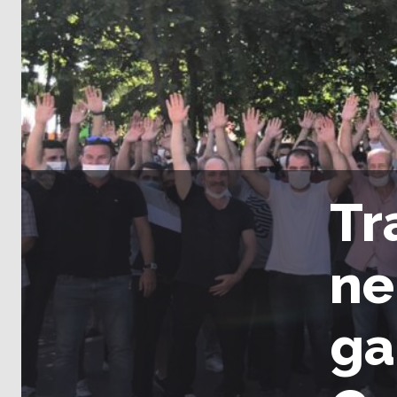
Tr
ne
ga