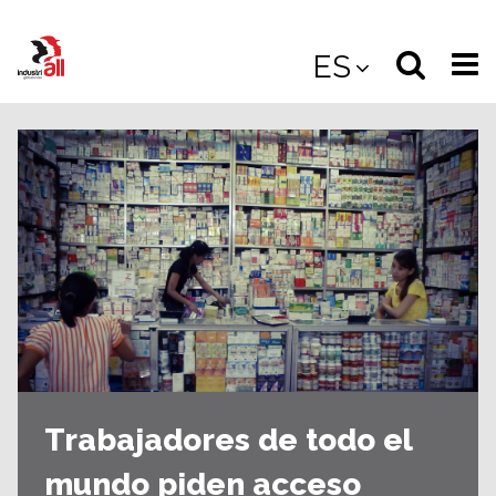
Jump
to
Select
Sea
ES
main
content
langua
the
(
(mobile
site
(mo
Trabajadores de todo el
mundo piden acceso