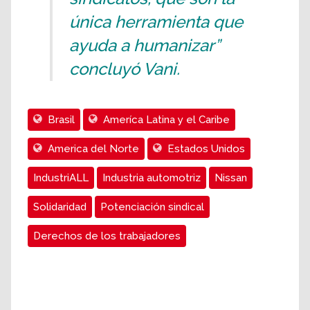
única herramienta que
ayuda a humanizar”
concluyó Vani.
Brasil
Ameríca Latina y el Caribe
America del Norte
Estados Unidos
IndustriALL
Industria automotriz
Nissan
Solidaridad
Potenciación sindical
Derechos de los trabajadores