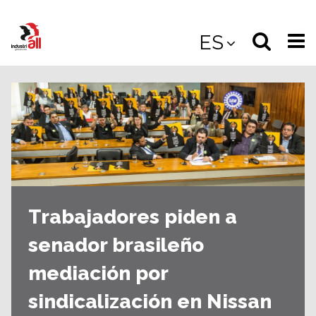
Jump
to
Select
Sea
ES
main
content
langua
the
(
(mobile
site
(mo
Trabajadores piden a
senador brasileño
mediación por
sindicalización en Nissan