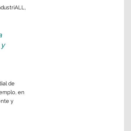
ndustriALL,
a
 y
ial de
jemplo, en
ente y