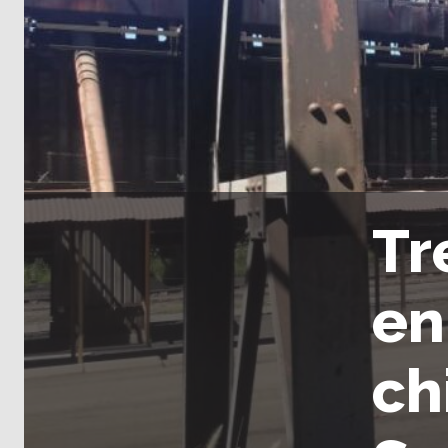
Tr
en
ch