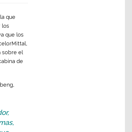
la que
 los
a que los
elorMittal,
 sobre el
cabina de
ibeng,
or,
imas,