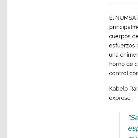
El NUMSA i
principalm
cuerpos de
esfuerzos d
una chimen
horno de c
control co
Kabelo Ram
expresó:
“Se
esp