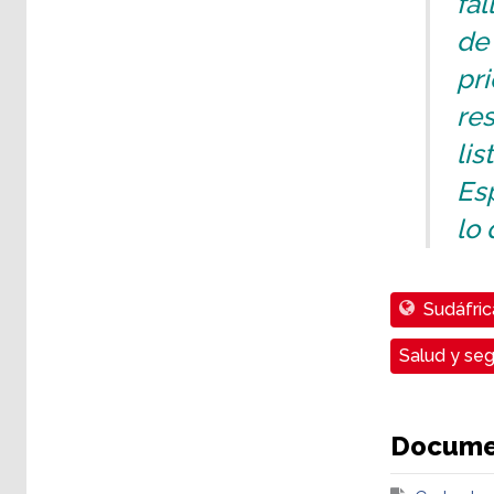
fal
de
pri
re
lis
Esp
lo 
Sudáfric
Salud y seg
Docume