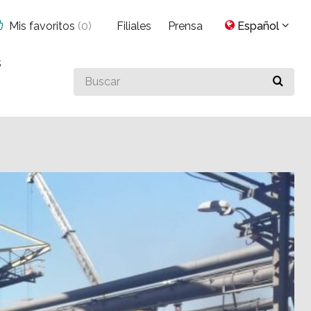
Mis favoritos
(
0
)
Filiales
Prensa
Español
s
Buscar
algo