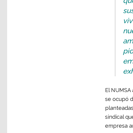
qu
su
vi
nue
am
pi
em
exh
El NUMSA a
se ocupó d
planteadas
sindical qu
empresa an