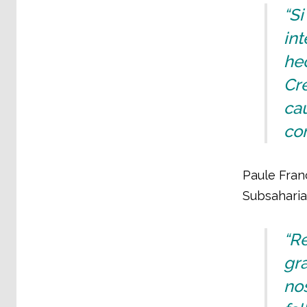
“Si
int
he
Cr
ca
com
Paule Fran
Subsaharia
“Re
gr
nos