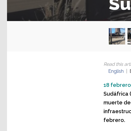
Su
Read this arti
English
18 febrero
Sudáfrica 
muerte de 
infraestruc
febrero.