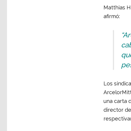
Matthias H
afirmó:
“Ar
cab
que
pes
Los sindic
ArcelorMit
una carta 
director d
respectiva