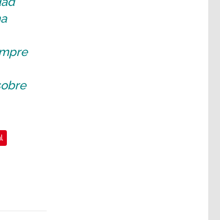
dad
na
empre
sobre
l