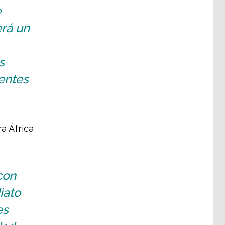
e
erá un
s
entes
a África
con
iato
es