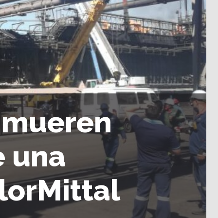
s mueren
e una
orMittal