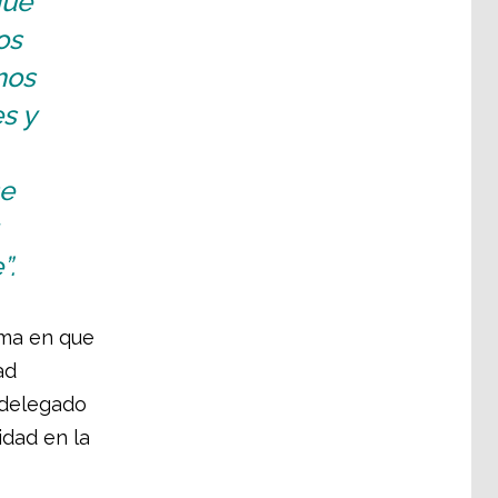
que
os
mos
s y
se
”.
rma en que
ad
 delegado
idad en la