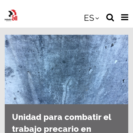
Jump
to
Select
Sea
ES
main
content
langua
the
(
(mobile
site
(mo
Unidad para combatir el
trabajo precario en