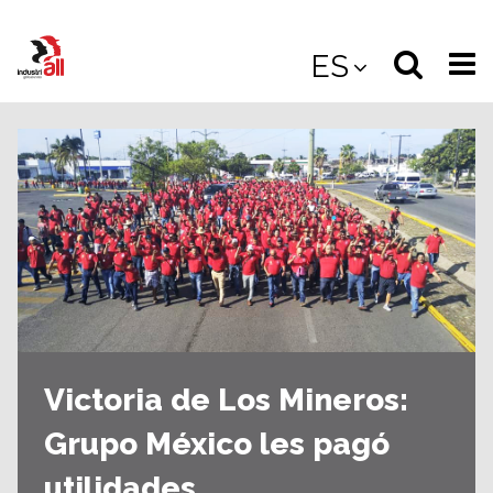
Jump
to
Select
Sea
ES
main
content
langua
the
(
(mobile
site
(mo
Victoria de Los Mineros:
Grupo México les pagó
utilidades