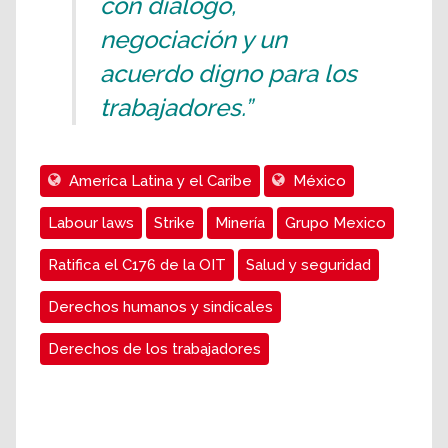
con diálogo,
negociación y un
acuerdo digno para los
trabajadores.”
Ameríca Latina y el Caribe
México
Labour laws
Strike
Minería
Grupo Mexico
Ratifica el C176 de la OIT
Salud y seguridad
Derechos humanos y sindicales
Derechos de los trabajadores