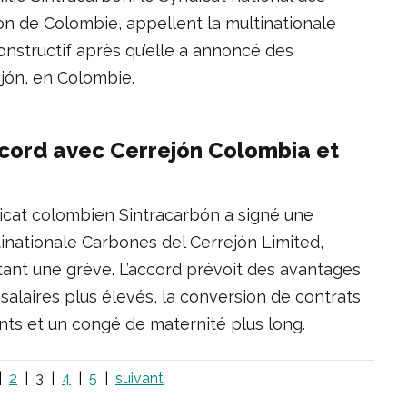
rbon de Colombie, appellent la multinationale
nstructif après qu’elle a annoncé des
jón, en Colombie.
ccord avec Cerrejón Colombia et
ndicat colombien Sintracarbón a signé une
tinationale Carbones del Cerrejón Limited,
vitant une grève. L’accord prévoit des avantages
laires plus élevés, la conversion de contrats
ts et un congé de maternité plus long.
2
3
4
5
suivant