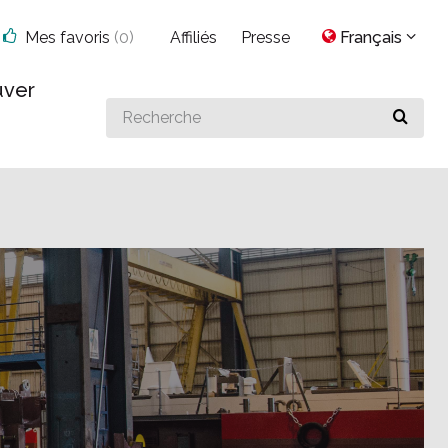
Mes favoris
(
0
)
Affiliés
Presse
Français
uver
Search
for
something