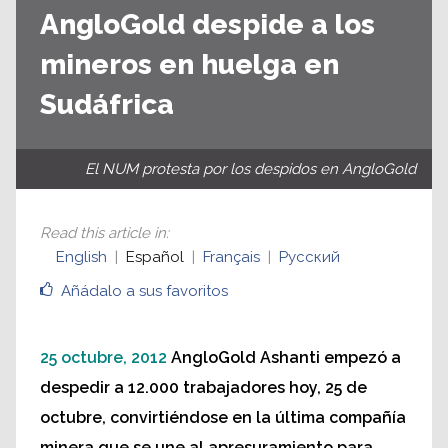
AngloGold despide a los
mineros en huelga en
Sudáfrica
El NUM protesta por los despidos en AngloGold
Read this article in
:
English
Español
Français
Русский
Añádalo a sus favoritos
25 octubre, 2012
AngloGold Ashanti empezó a
despedir a 12.000 trabajadores hoy, 25 de
octubre, convirtiéndose en la última compañía
minera que se une al apresuramiento para