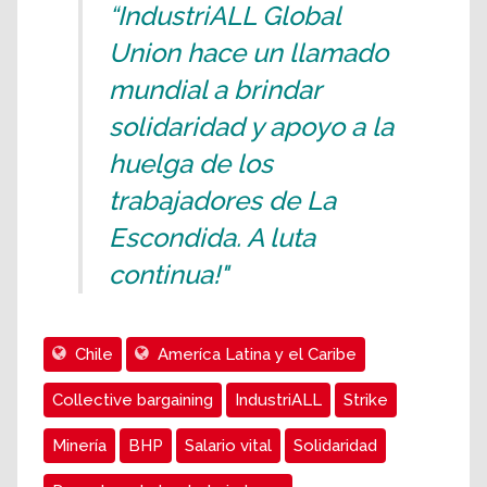
“IndustriALL Global
Union hace un llamado
mundial a brindar
solidaridad y apoyo a la
huelga de los
trabajadores de La
Escondida. A luta
continua!"
Chile
Ameríca Latina y el Caribe
Collective bargaining
IndustriALL
Strike
Minería
BHP
Salario vital
Solidaridad