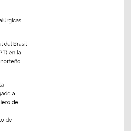
a
alúrgicas
,
l
del Brasil
PT)
en la
 norteño
la
gado a
iero de
to de