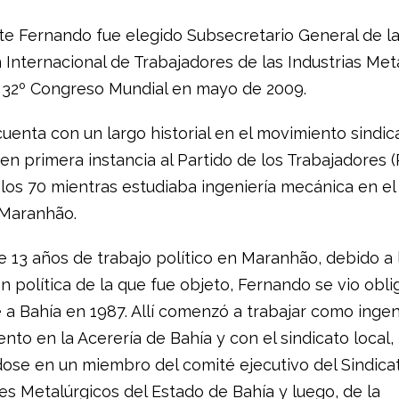
te Fernando fue
elegido
Subsecretario
General de
l
 Internacional de Trabajadores de las Industrias Met
32º Congreso
Mundial en mayo de
2009.
cuenta con un largo historial
en el movimiento sindica
en primera instancia
al
Partido de los Trabajadores
(
los 70
mientras estudiaba
ingeniería mecánica
en el
Maranhão.
e 13
años de trabajo político
en Maranhão
,
debido a 
ón
política de la que fue objeto,
Fernando
se vio obli
 a
Bahía
en 1987
.
Allí
comenzó a trabajar como
ingen
ento
en la Acerería de Bahía
y con
el sindicato local
,
dose en un
miembro del
comité ejecutivo
del Sindica
es Metalúrgicos
del Estado de
Bahía
y luego
,
de la