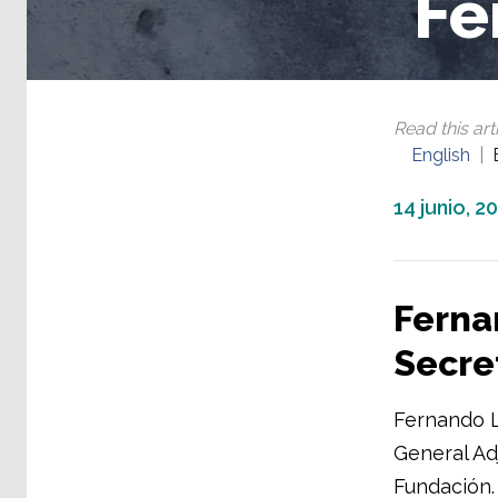
Fe
Read this arti
English
14 junio, 2
Ferna
Secre
Fernando L
General Ad
Fundación.