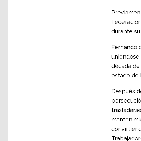
Previamen
Federación
durante su
Fernando
uniéndose 
década de 
estado
de 
Después d
persecuci
trasladarse
mantenimi
convirtién
Trabajador