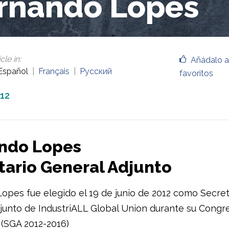
rnando Lopes
cle in
:
Añádalo a
Español
Français
Русский
favoritos
012
ndo Lopes
tario General Adjunto
opes fue elegido el 19 de junio de 2012 como Secret
junto de IndustriALL Global Union durante su Congr
 (SGA 2012-2016)