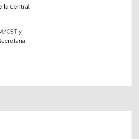
e la
Central
NM/CST y
Secretaría