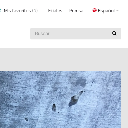
Mis favoritos
(
0
)
Filiales
Prensa
Español
s
Buscar
algo