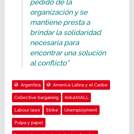
pedido de la
organización y se
mantiene presta a
brindar la solidaridad
necesaria para
encontrar una solución
al conflicto”
Argentina
Ameríca Latina y el Caribe
Collective bargaining
IndustriALL
Labour laws
Strike
Unemployment
Pulpa y papel