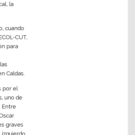
al, la
ro, cuando
LECOL-CUT,
ón para
las
n Caldas.
 por el
s, uno de
. Entre
 Oscar
es graves
 izquierdo,