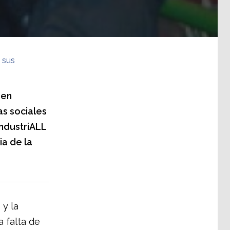
 sus
 en
as sociales
IndustriALL
ia de la
 y la
a falta de