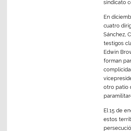
sindicato 
En diciemb
cuatro diri
Sánchez, C
testigos cl
Edwin Brow
forman par
complicida
vicepresid
otro patio
paramilita
El 15 de e
estos terri
persecución