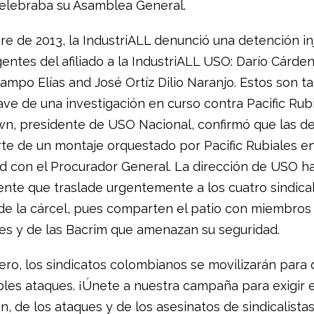
celebraba su Asamblea General.
re de 2013, la IndustriALL denunció una detención in
gentes del afiliado a la IndustriALL USO: Darío Cárde
ampo Elías and José Ortíz Dilio Naranjo. Estos son t
ave de una investigación en curso contra Pacific Rubi
n, presidente de USO Nacional, confirmó que las d
te de un montaje orquestado por Pacific Rubiales e
d con el Procurador General. La dirección de USO ha
ente que traslade urgentemente a los cuatro sindical
 de la cárcel, pues comparten el patio con miembros
res y de las Bacrim que amenazan su seguridad.
nero, los sindicatos colombianos se movilizarán para
bles ataques. ¡Únete a nuestra campaña para exigir el
, de los ataques y de los asesinatos de sindicalista