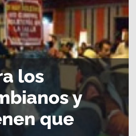
ra los
ombianos y
enen que