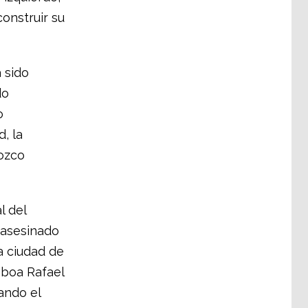
onstruir su
 sido
do
o
, la
ozco
l del
 asesinado
a ciudad de
mboa Rafael
ando el