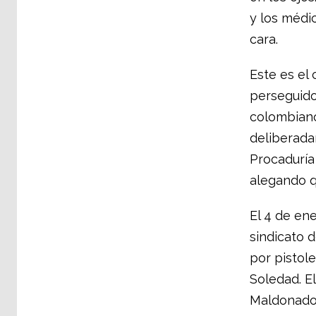
y los médi
cara.
Este es el 
perseguido
colombiano
deliberada
Procaduría
alegando q
El 4 de ene
sindicato 
por pistol
Soledad. E
Maldonado,