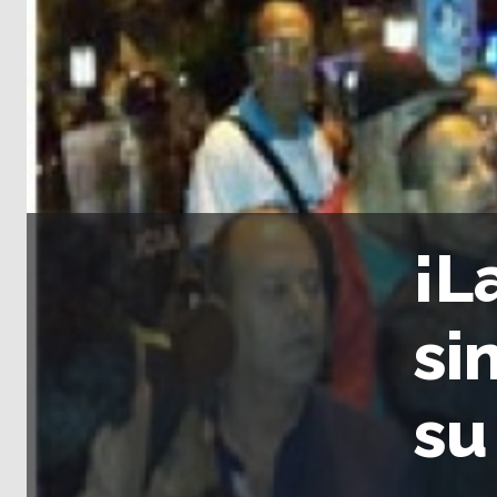
¡L
si
su