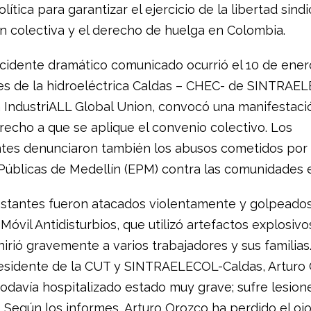
lítica para garantizar el ejercicio de la libertad sindic
n colectiva y el derecho de huelga en Colombia.
incidente dramático comunicado ocurrió el 10 de ene
es de la hidroeléctrica Caldas – CHEC- de SINTRAE
 la IndustriALL Global Union, convocó una manifestaci
erecho a que se aplique el convenio colectivo. Los
tes denunciaron también los abusos cometidos por 
úblicas de Medellín (EPM) contra las comunidades e
stantes fueron atacados violentamente y golpeados
óvil Antidisturbios, que utilizó artefactos explosivo
hirió gravemente a varios trabajadores y sus familias
presidente de la CUT y SINTRAELECOL-Caldas, Arturo
davía hospitalizado estado muy grave; sufre lesion
. Según los informes, Arturo Orozco ha perdido el ojo