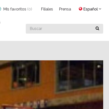
Mis favoritos
(
0
)
Filiales
Prensa
Español
s
Buscar
algo