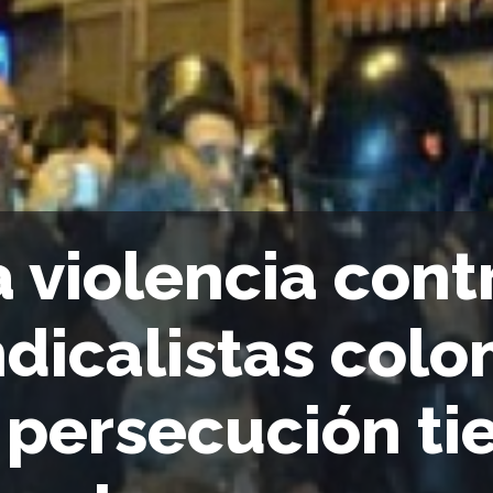
a violencia cont
ndicalistas col
 persecución ti