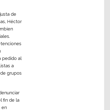
justa de
nas, Héctor
ambien
ales.
etenciones
n
 pedido al
istas a
 de grupos
 denunciar
 fin de la
s en