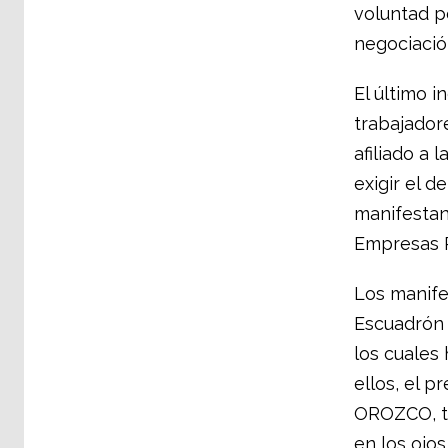
voluntad po
negociació
El último 
trabajador
afiliado a
exigir el d
manifestan
Empresas P
Los manife
Escuadrón M
los cuales 
ellos, el 
OROZCO, to
en los ojos