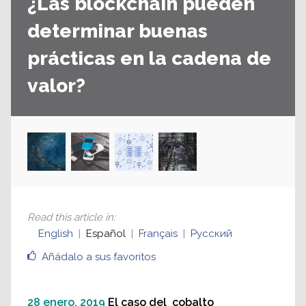
¿Las blockchain pueden
determinar buenas
prácticas en la cadena de
valor?
Read this article in
:
English
Español
Français
Русский
Añádalo a sus favoritos
28 enero, 2019
El caso del cobalto