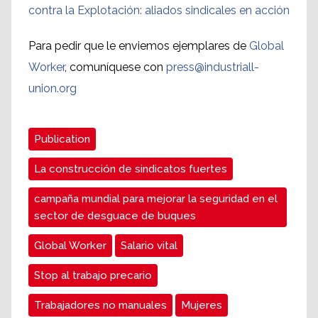
contra la Explotación: aliados sindicales en acción
Para pedir que le enviemos ejemplares de
Global
Worker
, comuníquese con
press@industriall-
union.org
Publication
La construcción de sindicatos fuertes
campaña mundial para mejorar la seguridad en el
sector de desguace de buques
Global Worker
Salario vital
Stop al trabajo precario
Trabajadores no manuales
Mujeres