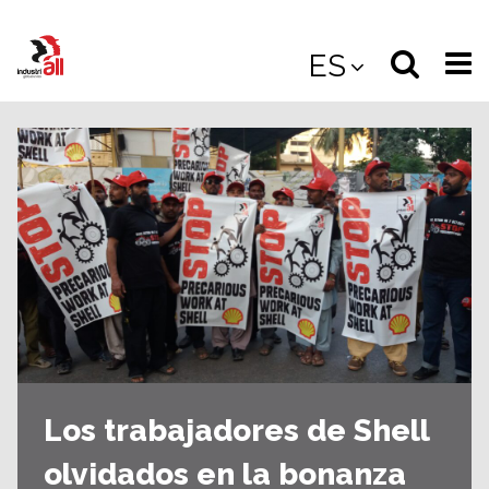
Jump
to
Select
Sea
ES
main
content
langua
the
(
(mobile
site
(mo
Los trabajadores de Shell
olvidados en la bonanza