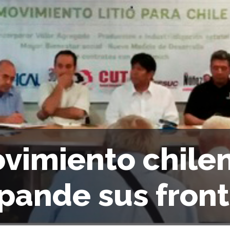
vimiento chileno
pande sus fron