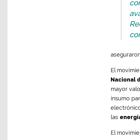
co
ava
Rec
con
aseguraron
El movimie
Nacional d
mayor valo
insumo par
electrónic
las
energí
El movimien