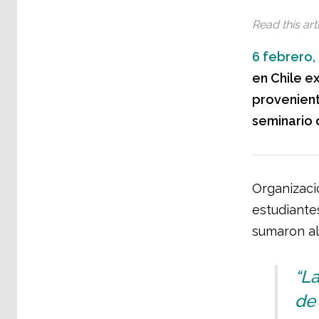
Read this arti
6 febrero,
en Chile e
provenient
seminario 
Organizaci
estudiantes
sumaron a
“La
de