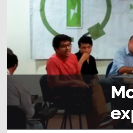
Mo
ex