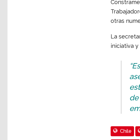
Constramet 
Trabajador
otras nume
La secretar
iniciativa 
“Es
ase
est
de
em
Chile