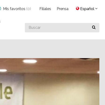
Mis favoritos
(
0
)
Filiales
Prensa
Español
s
Buscar
algo