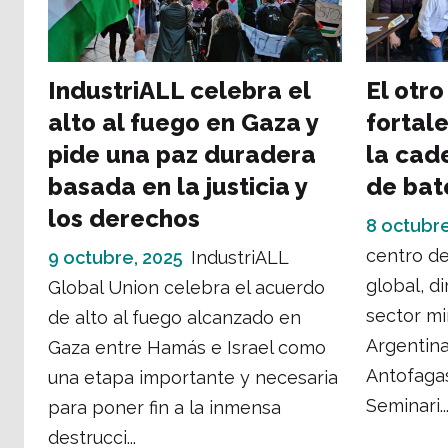
IndustriALL celebra el
El otro
alto al fuego en Gaza y
fortal
pide una paz duradera
la cad
basada en la justicia y
de bat
los derechos
8 octubre
centro de
9 octubre, 2025
IndustriALL
global, di
Global Union celebra el acuerdo
sector mi
de alto al fuego alcanzado en
Argentina
Gaza entre Hamás e Israel como
Antofagas
una etapa importante y necesaria
Seminari..
para poner fin a la inmensa
destrucci...