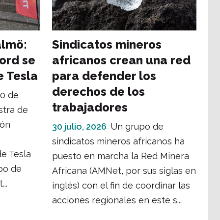
almö:
Sindicatos mineros
ord se
africanos crean una red
e Tesla
para defender los
derechos de los
10 de
trabajadores
stra de
ión
30 julio, 2026
Un grupo de
sindicatos mineros africanos ha
de Tesla
puesto en marcha la Red Minera
po de
Africana (AMNet, por sus siglas en
..
inglés) con el fin de coordinar las
acciones regionales en este s...