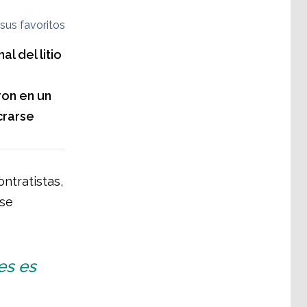
sus favoritos
l del litio
ron en un
crarse
ntratistas,
 se
es es