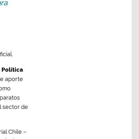
ra
cial.
a
Política
le aporte
como
paratos
l sector de
al Chile –