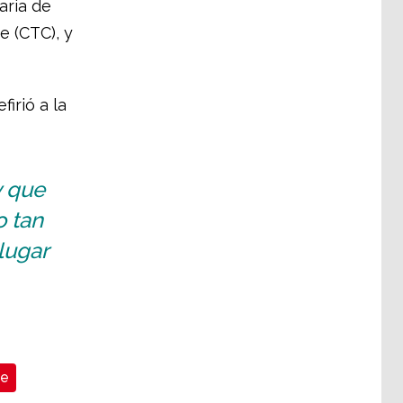
aria de
e (CTC), y
firió a la
y que
o tan
lugar
te