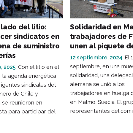
 lado del litio:
Solidaridad en M
ecer sindicatos en
trabajadores de F
ena de suministro
unen al piquete d
erías
12 septiembre, 2024
El 
septiembre, en una mue
, 2025
Con el litio en el
solidaridad, una delegac
 la agenda energética
alemana se unió a los
rigentes sindicales del
trabajadores en huelga 
nero de Chile y
en Malmö, Suecia. El gru
 se reunieron en
representantes del comit.
ta para participar del
.