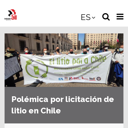
Jump
to
Select
Sea
ES
main
content
langua
the
(
(mobile
site
(mo
Polémica por licitación de
litio en Chile