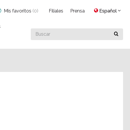
Mis favoritos
(
0
)
Filiales
Prensa
Español
s
Buscar
algo