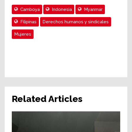
Camboya
Indonesia
Myanmar
Filipinas
Derechos humanos y sindicales
Mujeres
Related Articles