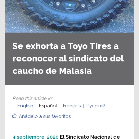
Se exhorta a Toyo Tires a
reconocer al sindicato del
caucho de Malasia
Read this article in
:
English
Español
Français
Русский
Añádalo a sus favoritos
4 septiembre, 2020
El Sindicato Nacional de