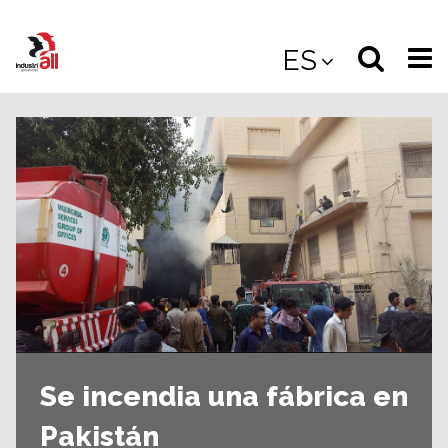
Jump
to
Select
Sea
ES
main
content
langua
the
(
(mobile
site
(mo
Se incendia una fábrica en
Pakistán