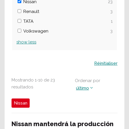
Nissan
23
Renault
3
TATA
1
Volkswagen
3
show
less
Buscar
Réinitialiser
Mostrando
1
-
10
de
23
Ordenar por
resultados
último
Nissan
Nissan mantendrá la producción